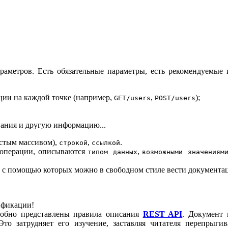
раметров. Есть обязательные параметры, есть рекомендуемые
ации на каждой точке (например,
,
);
GET/users
POST/users
ания и другую информацию...
стым массивом),
,
.
строкой
ссылкой
в операции, описываются
,
типом данных
возможными значениям
с помощью которых можно в свободном стиле вести документа
ификации!
робно представлены правила описания
REST API
. Документ 
то затрудняет его изучение, заставляя читателя перепрыгив