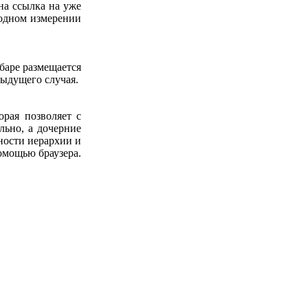
на ссылка на уже
 одном измерении
баре размещается
дыдущего случая.
орая позволяет с
льно, а дочерние
ности иерархии и
омощью браузера.