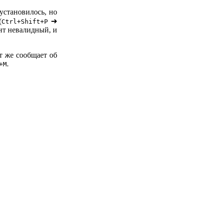
установилось, но
(
➜
Ctrl+Shift+P
нт невалидный, и
т же сообщает об
.
+M