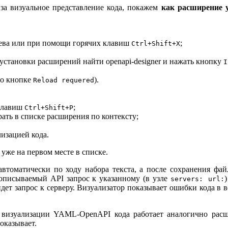
т за визуальное представление кода, покажем
как расширение 
лева или при помощи горячих клавиш
;
Ctrl+Shift+X
установки расширений найти openapi-designer и нажать кнопку
I
по кнопке
).
Reload requered
 клавиш
;
Ctrl+Shift+P
рать в списке расширения по контексту;
лизацией кода.
уже на первом месте в списке.
томатически по ходу набора текста, а после сохранения фай
 описываемый API запрос к указанному (в узле
servers: url:
идет запрос к серверу. Визуализатор показывает ошибки кода в 
е визуализации YAML-OpenAPI кода работает аналогично расш
показывает.