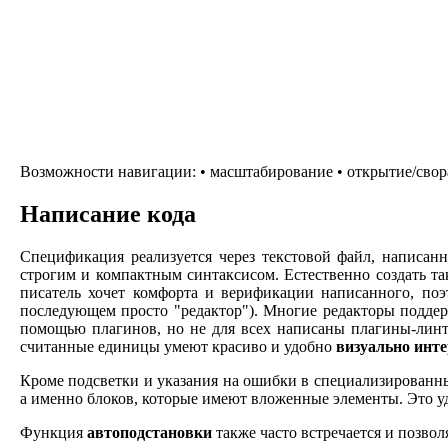
Возможности навигации: • масштабирование • открытие/свора
Написание кода
Спецификация реализуется через текстовой файл, написа
строгим и компактным синтаксисом. Естественно создать та
писатель хочет комфорта и верификации написанного, поэ
последующем просто "редактор"). Многие редакторы под
помощью плагинов, но не для всех написаны плагины-лин
считанные единицы умеют красиво и удобно
визуально инт
Кроме подсветки и указания на ошибки в специализированн
а именно блоков, которые имеют вложенные элементы. Это уд
Функция
автоподстановки
также часто встречается и позвол