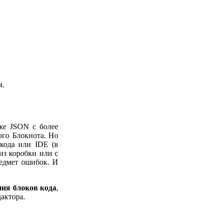
м.
же JSON с более
ого Блокнота. Но
 кода или IDE (в
из коробки или с
едмет ошибок. И
ния блоков кода
,
актора.
.