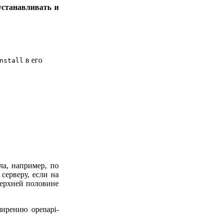
устанавливать и
в его
nstall
ла, например, по
) серверу, если на
верхней половине
ирению openapi-