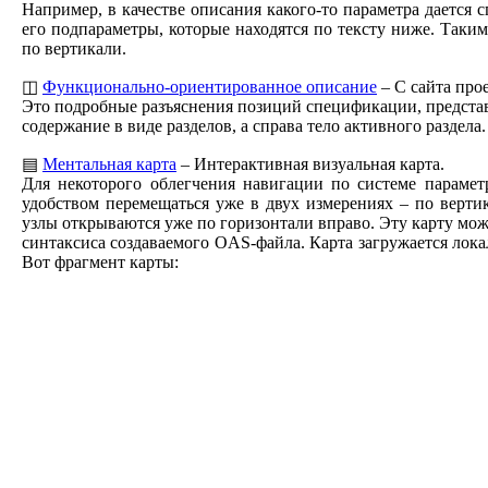
Например, в качестве описания какого-то параметра дается 
его подпараметры, которые находятся по тексту ниже. Таки
по вертикали.
◫
Функционально-ориентированное описание
– С сайта прое
Это подробные разъяснения позиций спецификации, представл
содержание в виде разделов, а справа тело активного раздел
▤
Ментальная карта
– Интерактивная визуальная карта.
Для некоторого облегчения навигации по системе парамет
удобством перемещаться уже в двух измерениях – по верти
узлы открываются уже по горизонтали вправо. Эту карту мо
синтаксиса создаваемого OAS-файла. Карта загружается лок
Вот фрагмент карты: