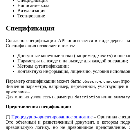
Спецификация
Написание кода
Визуализация
Тестирование
Спецификация
Согласно спецификации API описывается в виде дерева па
Спецификация позволяет описать:
Доступные конечные точки (например,
) и опер
/users
Параметры на входе и на выходе для каждой операции;
Методы аутентификации;
Контактную информация, лицензию, условия использов
Параметр спецификации может быть:
,
(про
объектом
списком
Значения параметра, например, переменной, участвующей 
...
примерами
Для многих узлов есть параметры
и/или
description
summary
Представления спецификации:
▢
Процедурно-ориентированное описание
– Оригинал спец
Это объемный и разветвленный документ, в котором под
древовидную логику, но не древовидное представление. Э