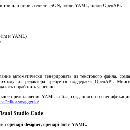
в той или иной степени JSON, и/или YAML, и/или OpenAPI:
i-lint и YAML)
)
ние автоматически генерировать из текстового файла, созда
оэтому от редактора требуется поддержка OpenAPI. Мног
удалось поработать успешно.
зуальное представление YAML файла, созданного по спецификаци
ps://editor.swagger.io/
isual Studio Code
ений
openapi-designer
,
openapi-lint
и
YAML
.