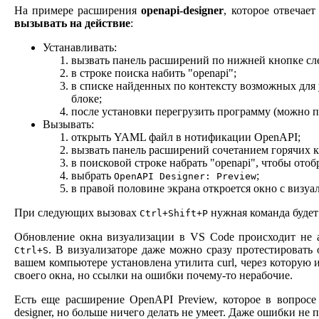
На примере расширения
openapi-designer
, которое отвечае
вызывать на действие
:
Устанавливать:
вызвать панель расширений по нижней кнопке с
в строке поиска набить "openapi";
в списке найденных по контексту возможных для 
блоке;
после установки перегрузить программу (можно 
Вызывать:
открыть YAML файл в нотификации OpenAPI;
вызвать панель расширений сочетанием горячих
в поисковой строке набрать "openapi", чтобы отоб
выбрать
;
OpenAPI Designer: Preview
в правой половине экрана откроется окно с визуа
При следующих вызовах
нужная команда будет 
Ctrl+Shift+P
Обновление окна визуализации в VS Code происходит не ав
. В визуализаторе даже можно сразу протестировать
Ctrl+S
вашем компьютере установлена утилита curl, через которую 
своего окна, но ссылки на ошибки почему-то нерабочие.
Есть еще расширение OpenAPI Preview, которое в вопрос
designer, но больше ничего делать не умеет. Даже ошибки не 