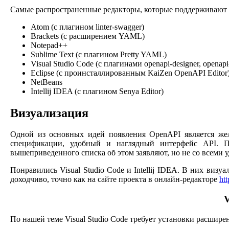
Самые распространенные редакторы, которые поддерживают 
Atom (с плагином linter-swagger)
Brackets (с расширением YAML)
Notepad++
Sublime Text (с плагином Pretty YAML)
Visual Studio Code (с плагинами openapi-designer, openap
Eclipse (с проинсталлированным KaiZen OpenAPI Editor
NetBeans
Intellij IDEA (с плагином Senya Editor)
Визуализация
Одной из основных идей появления OpenAPI является жела
спецификации, удобный и наглядный интерфейс API. П
вышеприведенного списка об этом заявляют, но не со всеми 
Понравились Visual Studio Code и Intellij IDEA. В них ви
доходчиво, точно как на сайте проекта в онлайн-редакторе
htt
V
По нашей теме Visual Studio Code требует установки расшир