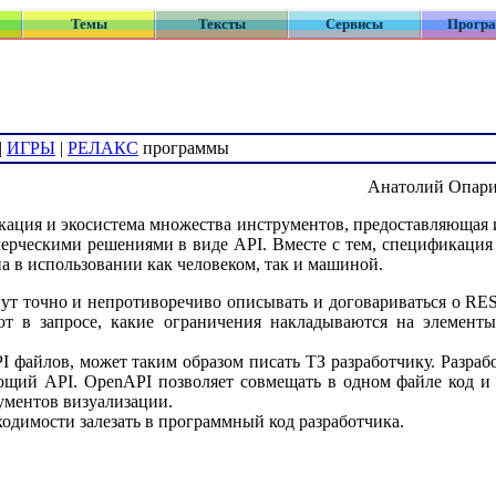
Темы
Тексты
Сервисы
Прогр
|
ИГРЫ
|
РЕЛАКС
программы
Анатолий Опарин
кация и экосистема множества инструментов, предоставляющая
ммерческими решениями в виде API. Вместе с тем, cпецификация
на в использовании как человеком, так и машиной.
ут точно и непротиворечиво описывать и договариваться о RES
ют в запросе, какие ограничения накладываются на элементы
I файлов, может таким образом писать ТЗ разработчику. Разра
ющий API. OpenAPI позволяет совмещать в одном файле код и
ументов визуализации.
ходимости залезать в программный код разработчика.