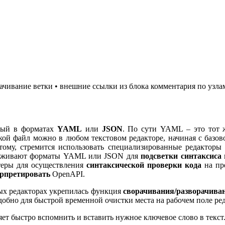
чивание ветки • внешние ссылки из блока комментария по узла
нный в форматах
YAML
или
JSON
. По сути YAML – это тот 
кой файл можно в любом текстовом редакторе, начиная с базов
тому, стремится использовать специализированные редакторы
держивают форматы YAML или JSON для
подсветки синтаксиса
теры для осуществления
синтаксической проверки кода
на пр
ерпретировать
OpenAPI.
ых редакторах укрепилась функция
сворачивания/разворачива
обно для быстрой временной очистки места на рабочем поле ред
яет быстро вспомнить и вставить нужное ключевое слово в текст