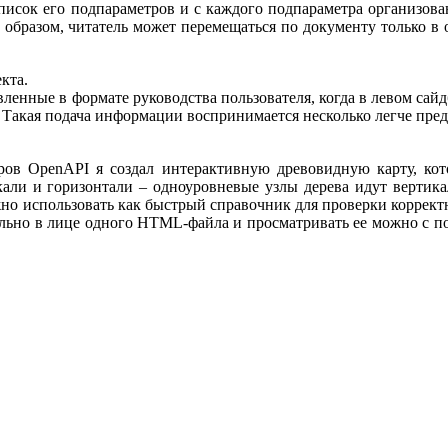
список его подпараметров и с каждого подпараметра организова
м образом, читатель может перемещаться по документу только в
кта.
енные в формате руководства пользователя, когда в левом сайд
а. Такая подача информации воспринимается несколько легче пре
ров OpenAPI я создал интерактивную древовидную карту, кот
кали и горизонтали – одноуровневые узлы дерева идут вертика
жно использовать как быстрый справочник для проверки коррект
ально в лице одного HTML-файла и просматривать ее можно с п