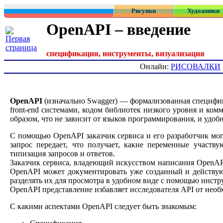
Рисунки
Художники
OpenAPI – введение
спецификация, инструменты, визуализация
Онлайн:
РИСОВАЛКИ
OpenAPI
(изначально Swagger) — формализованная специфи
front-end системами, кодом библиотек низкого уровня и ко
образом, что не зависит от языков программирования, и удоб
С помощью OpenAPI заказчик сервиса и его разработчик мог
запрос передает, что получает, какие переменные участву
типизация запросов и ответов.
Заказчик сервиса, владеющий искусством написания OpenAP
OpenAPI может документировать уже созданный и действу
разделять их для просмотра в удобном виде с помощью инстр
OpenAPI представление избавляет исследователя API от необ
С какими аспектами OpenAPI следует быть знакомым: