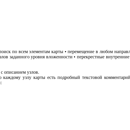
поиск по всем элементам карты • перемещение в любом напра
злов заданного уровня вложенности • перекрестные внутренние 
 с описанием узлов.
о каждому узлу карты есть подробный текстовой комментарий
: