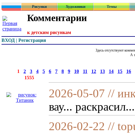
Рисунки
Художники
Темы
Комментарии
к детским рисункам
ВХОД | Регистрация
Здесь отсутствуют комме
А 
страницы:
◄
·
1
·
2
·
3
·
4
·
5
·
6
·
7
·
8
·
9
·
10
·
11
·
12
·
13
·
14
·
15
·
16
·
записей:
1555
2026-05-07 // ин
вау... раскрасил..
2026-02-22 // top