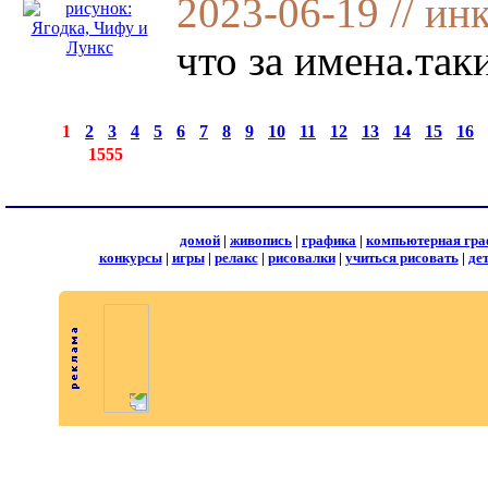
2023-06-19 // ин
что за имена.так
страницы:
◄
·
1
·
2
·
3
·
4
·
5
·
6
·
7
·
8
·
9
·
10
·
11
·
12
·
13
·
14
·
15
·
16
·
записей:
1555
домой
|
живопись
|
графика
|
компьютерная гра
конкурсы
|
игры
|
релакс
|
рисовалки
|
учиться рисовать
|
де