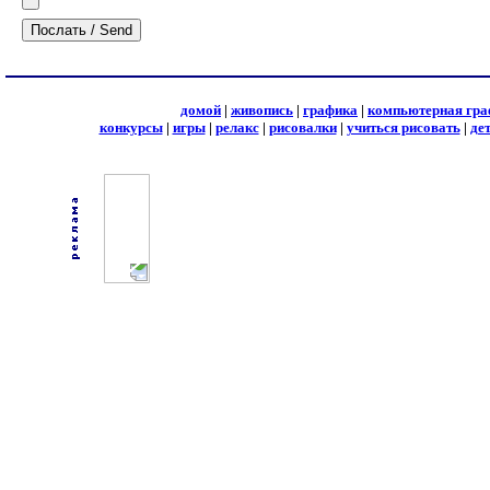
домой
|
живопись
|
графика
|
компьютерная гра
конкурсы
|
игры
|
релакс
|
рисовалки
|
учиться рисовать
|
де