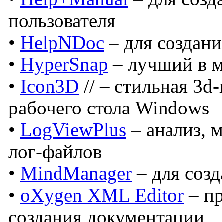
пользователя
•
HelpNDoc
– для создан
•
HyperSnap
– лучший в 
•
Icon3D
// – стильная 3d
рабочего стола Windows
•
LogViewPlus
– анализ, 
лог-файлов
•
MindManager
– для созд
•
oXygen XML Editor
– п
создания документации