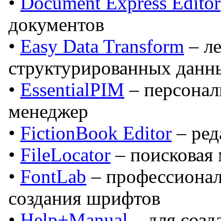
•
Document Express Editor
документов
•
Easy Data Transform
– ле
структурированных данн
•
EssentialPIM
– персона
менеджер
•
FictionBook Editor
– ред
•
FileLocator
– поисковая
•
FontLab
– профессионал
создания шрифтов
•
Help+Manual
– для созд