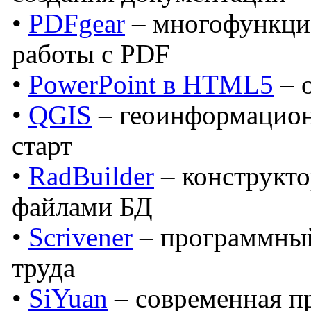
•
PDFgear
– многофункци
работы с PDF
•
PowerPoint в HTML5
– 
•
QGIS
– геоинформацион
старт
•
RadBuilder
– конструкто
файлами БД
•
Scrivener
– программный
труда
•
SiYuan
– современная п