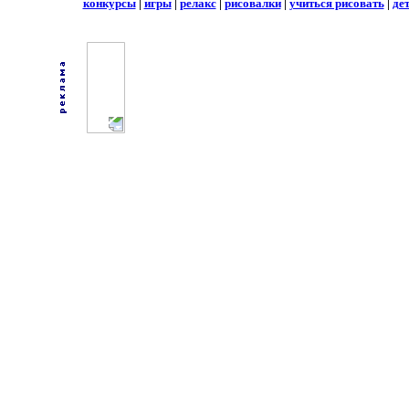
конкурсы
|
игры
|
релакс
|
рисовалки
|
учиться рисовать
|
де