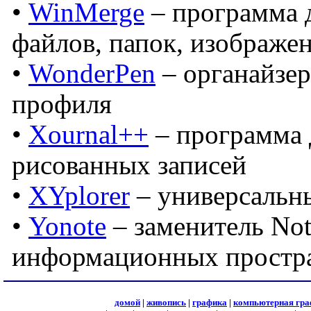
•
WinMerge
– программа 
файлов, папок, изображе
•
WonderPen
– органайзер
профиля
•
Xournal++
– программа 
рисованных записей
•
XYplorer
– универсальн
•
Yonote
– заменитель Not
информационных простр
домой
|
живопись
|
графика
|
компьютерная гра