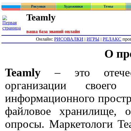
Рисунки
Художники
Темы
Teamly
ваша база знаний онлайн
Онлайн:
РИСОВАЛКИ
|
ИГРЫ
|
РЕЛАКС
про
О пр
Teamly
– это отечест
организации своег
информационного простра
файловое хранилище, 
опросы. Маркетологи Te