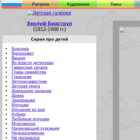
Рисунки
Художники
Темы
Херлуф Бидструп
(1912-1988 гг.)
Серия про детей
Бородка
Вдохновил
Вишня
Во власти детектива
Гаванская сигара
Глава семейства
Гуманизм
Детоненавистник
Детская книга
Домашнее задание
Драка
Замарашка
Игрушки
Изгнание из рая
Кубики
Любимые игрушки
Мороженое
Начинающий художник
Недоразумение
Не догадался