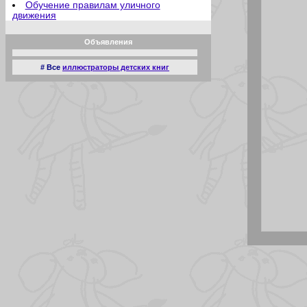
Обучение правилам уличного
движения
Отец молодец
Отсутствие аппетита
Объявления
Плата за мир
Познание мира
Притягательная сила
# Все
иллюстраторы детских книг
Прямое попадание
Ракета
Радости садоводства
Родительские переживания
Рождественские подарки
Рождественские развлечения
Рыбий жир
Рыболовы любители
Сверхчеловек
Семейный ужин
Сказка
Случай в зоопарке
Соска
Спать пора
Старательный помощник
Сын болельщика
Террорист
Трудовой день
Урок физкультуры
У обезьянника
Хорошая мишень
Шедевр
Детский сад