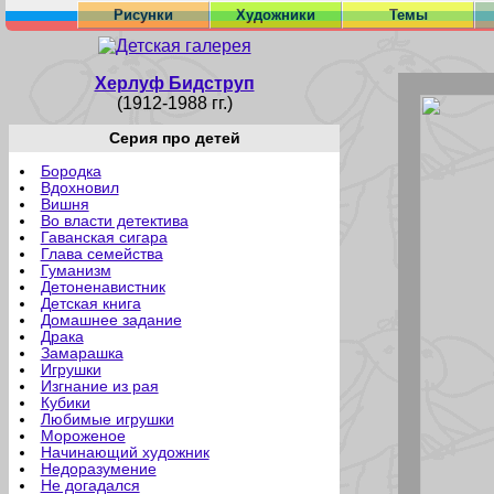
Рисунки
Художники
Темы
Херлуф Бидструп
(1912-1988 гг.)
Серия про детей
Бородка
Вдохновил
Вишня
Во власти детектива
Гаванская сигара
Глава семейства
Гуманизм
Детоненавистник
Детская книга
Домашнее задание
Драка
Замарашка
Игрушки
Изгнание из рая
Кубики
Любимые игрушки
Мороженое
Начинающий художник
Недоразумение
Не догадался