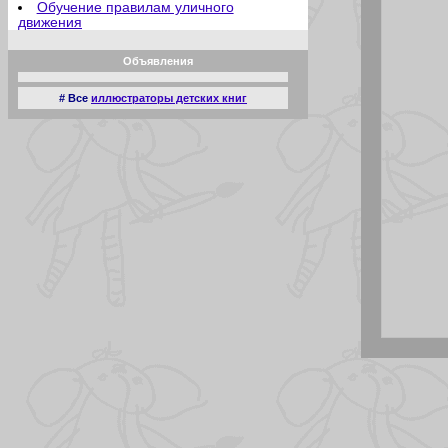
Обучение правилам уличного
движения
Отец молодец
Отсутствие аппетита
Объявления
Плата за мир
Познание мира
Притягательная сила
# Все
иллюстраторы детских книг
Прямое попадание
Ракета
Радости садоводства
Родительские переживания
Рождественские подарки
Рождественские развлечения
Рыбий жир
Рыболовы любители
Сверхчеловек
Семейный ужин
Сказка
Случай в зоопарке
Соска
Спать пора
Старательный помощник
Сын болельщика
Террорист
Трудовой день
Урок физкультуры
У обезьянника
Хорошая мишень
Шедевр
Детский сад