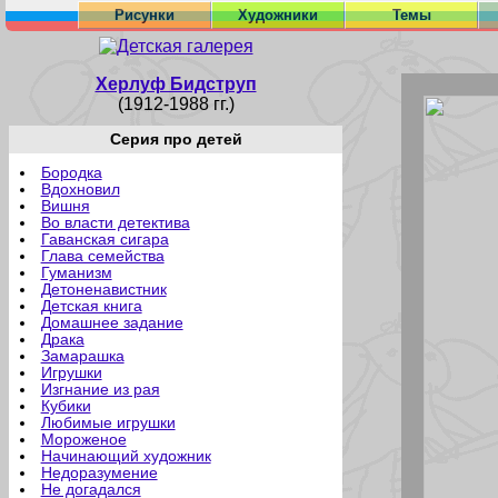
Рисунки
Художники
Темы
Херлуф Бидструп
(1912-1988 гг.)
Серия про детей
Бородка
Вдохновил
Вишня
Во власти детектива
Гаванская сигара
Глава семейства
Гуманизм
Детоненавистник
Детская книга
Домашнее задание
Драка
Замарашка
Игрушки
Изгнание из рая
Кубики
Любимые игрушки
Мороженое
Начинающий художник
Недоразумение
Не догадался