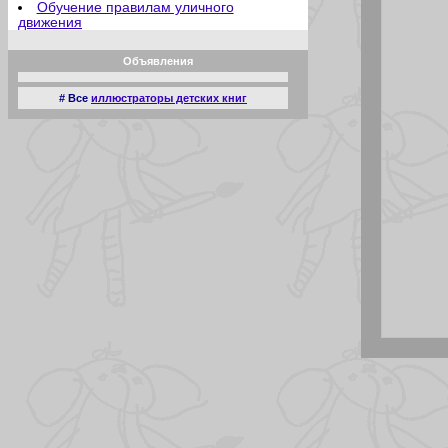
Обучение правилам уличного
движения
Отец молодец
Отсутствие аппетита
Объявления
Плата за мир
Познание мира
Притягательная сила
# Все
иллюстраторы детских книг
Прямое попадание
Ракета
Радости садоводства
Родительские переживания
Рождественские подарки
Рождественские развлечения
Рыбий жир
Рыболовы любители
Сверхчеловек
Семейный ужин
Сказка
Случай в зоопарке
Соска
Спать пора
Старательный помощник
Сын болельщика
Террорист
Трудовой день
Урок физкультуры
У обезьянника
Хорошая мишень
Шедевр
Детский сад