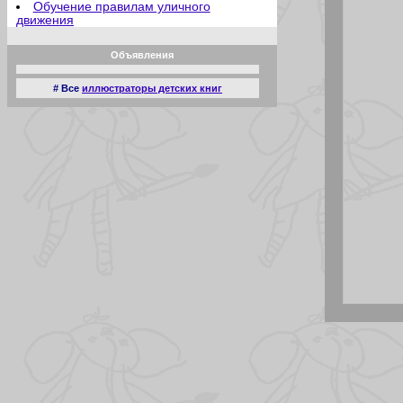
Обучение правилам уличного
движения
Отец молодец
Отсутствие аппетита
Объявления
Плата за мир
Познание мира
Притягательная сила
# Все
иллюстраторы детских книг
Прямое попадание
Ракета
Радости садоводства
Родительские переживания
Рождественские подарки
Рождественские развлечения
Рыбий жир
Рыболовы любители
Сверхчеловек
Семейный ужин
Сказка
Случай в зоопарке
Соска
Спать пора
Старательный помощник
Сын болельщика
Террорист
Трудовой день
Урок физкультуры
У обезьянника
Хорошая мишень
Шедевр
Детский сад