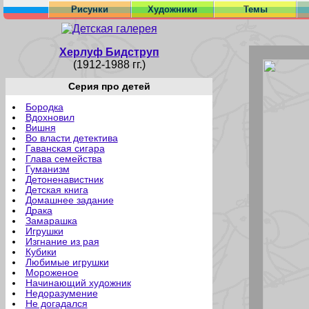
Рисунки
Художники
Темы
Херлуф Бидструп
(1912-1988 гг.)
Серия про детей
Бородка
Вдохновил
Вишня
Во власти детектива
Гаванская сигара
Глава семейства
Гуманизм
Детоненавистник
Детская книга
Домашнее задание
Драка
Замарашка
Игрушки
Изгнание из рая
Кубики
Любимые игрушки
Мороженое
Начинающий художник
Недоразумение
Не догадался