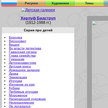
Рисунки
Художники
Темы
Херлуф Бидструп
(1912-1988 гг.)
Серия про детей
Бородка
Вдохновил
Вишня
Во власти детектива
Гаванская сигара
Глава семейства
Гуманизм
Детоненавистник
Детская книга
Домашнее задание
Драка
Замарашка
Игрушки
Изгнание из рая
Кубики
Любимые игрушки
Мороженое
Начинающий художник
Недоразумение
Не догадался