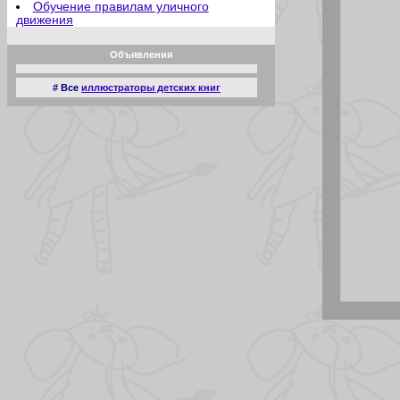
Обучение правилам уличного
движения
Отец молодец
Отсутствие аппетита
Объявления
Плата за мир
Познание мира
Притягательная сила
# Все
иллюстраторы детских книг
Прямое попадание
Ракета
Радости садоводства
Родительские переживания
Рождественские подарки
Рождественские развлечения
Рыбий жир
Рыболовы любители
Сверхчеловек
Семейный ужин
Сказка
Случай в зоопарке
Соска
Спать пора
Старательный помощник
Сын болельщика
Террорист
Трудовой день
Урок физкультуры
У обезьянника
Хорошая мишень
Шедевр
Детский сад