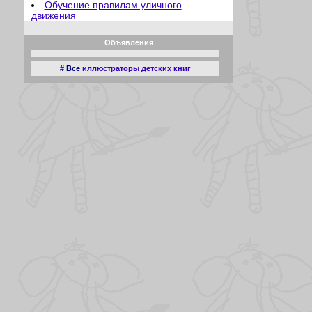
Обучение правилам уличного
движения
Отец молодец
Отсутствие аппетита
Объявления
Плата за мир
Познание мира
Притягательная сила
# Все
иллюстраторы детских книг
Прямое попадание
Ракета
Радости садоводства
Родительские переживания
Рождественские подарки
Рождественские развлечения
Рыбий жир
Рыболовы любители
Сверхчеловек
Семейный ужин
Сказка
Случай в зоопарке
Соска
Спать пора
Старательный помощник
Сын болельщика
Террорист
Трудовой день
Урок физкультуры
У обезьянника
Хорошая мишень
Шедевр
Детский сад