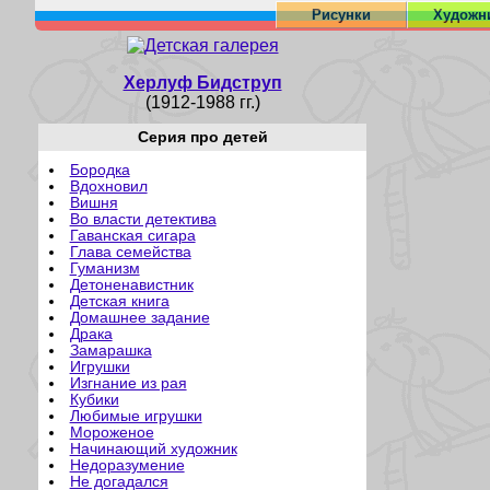
Рисунки
Художн
Херлуф Бидструп
(1912-1988 гг.)
Серия про детей
Бородка
Вдохновил
Вишня
Во власти детектива
Гаванская сигара
Глава семейства
Гуманизм
Детоненавистник
Детская книга
Домашнее задание
Драка
Замарашка
Игрушки
Изгнание из рая
Кубики
Любимые игрушки
Мороженое
Начинающий художник
Недоразумение
Не догадался