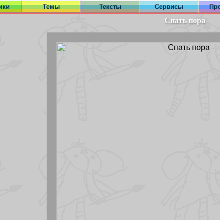
ики
Темы
Тексты
Сервисы
Пр
Спать пора