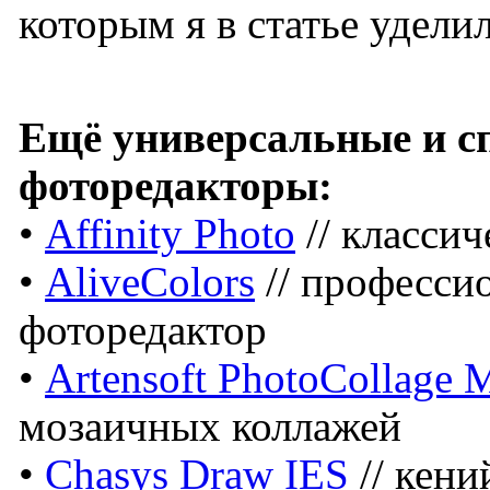
которым я в статье удели
Ещё универсальные и с
фоторедакторы:
•
Affinity Photo
// класси
•
AliveColors
// професси
фоторедактор
•
Artensoft PhotoCollage 
мозаичных коллажей
•
Chasys Draw IES
// кени