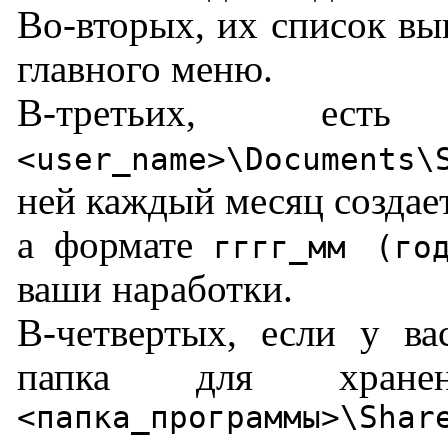
Во-вторых, их список вы
главного меню.
В-третьих, е
<user_name>\Documents\
ней каждый месяц создает
a формате
гггг_мм (год
ваши наработки.
В-четвертых, если у ва
папка для хране
<папка_программы>\Shar