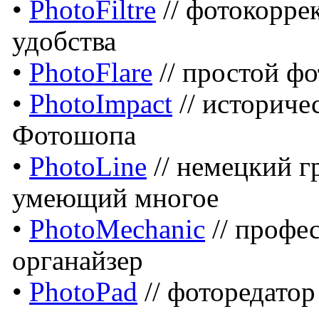
•
PhotoFiltre
// фотокоррек
удобства
•
PhotoFlare
// простой фо
•
PhotoImpact
// историче
Фотошопа
•
PhotoLine
// немецкий г
умеющий многое
•
PhotoMechanic
// профе
органайзер
•
PhotoPad
// фоторедатор