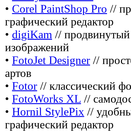
•
Corel PaintShop Pro
// п
графический редактор
•
digiKam
// продвинутый
изображений
•
FotoJet Designer
// прос
артов
•
Fotor
// классический ф
•
FotoWorks XL
// самодо
•
Hornil StylePix
// удобн
графический редактор