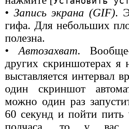
нажмите [
Установить ус
•
Запись экрана (GIF)
. 
гифа. Для небольших пло
полезна.
•
Автозахват
. Вообще
других скриншотерах я н
выставляется интервал в
один скриншот автома
можно один раз запусти
60 секунд и пойти пить 
полчаса, то у вас 