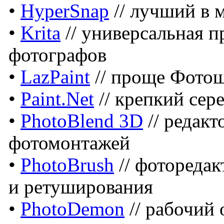
•
HyperSnap
// лучший в 
•
Krita
// универсальная 
фотографов
•
LazPaint
// проще Фотош
•
Paint.Net
// крепкий сер
•
PhotoBlend 3D
// редак
фотомонтажей
•
PhotoBrush
// фоторедак
и ретуширования
•
PhotoDemon
// рабочий