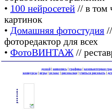
•
100 нейросетей
// в том
картинок
•
Домашняя фотостудия
/
фоторедактор для всех
•
ФотоВИНТАЖ
// реста
домой
|
живопись
|
графика
|
компьютерная гра
конкурсы
|
игры
|
релакс
|
рисовалки
|
учиться рисовать
|
де