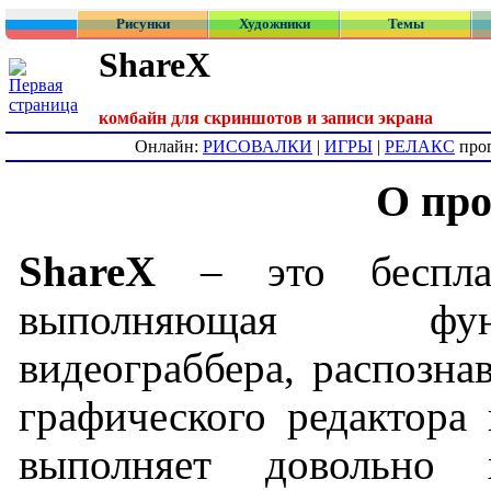
Рисунки
Художники
Темы
ShareX
комбайн для скриншотов и записи экрана
Онлайн:
РИСОВАЛКИ
|
ИГРЫ
|
РЕЛАКС
про
О пр
ShareX
– это бесплатн
выполняющая фун
видеограббера, распознав
графического редактора
выполняет довольно