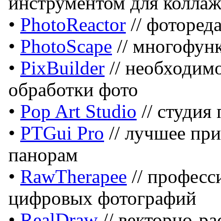
инструментом для коллаж
•
PhotoReactor
// фоторед
•
PhotoScape
// многофун
•
PixBuilder
// необходимо
обработки фото
•
Pop Art Studio
// студия
•
PTGui Pro
// лучшее пр
панорам
•
RawTherapee
// професс
цифровых фотографий
•
RealDraw
// векторно-р