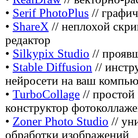
•
Serif PhotoPlus
// графи
•
ShareX
// неплохой скр
редактор
•
Silkypix Studio
// прояв
•
Stable Diffusion
// инстр
нейросети на ваш компью
•
TurboCollage
// простой
конструктор фотоколлаж
•
Zoner Photo Studio
// ун
обработки изображений