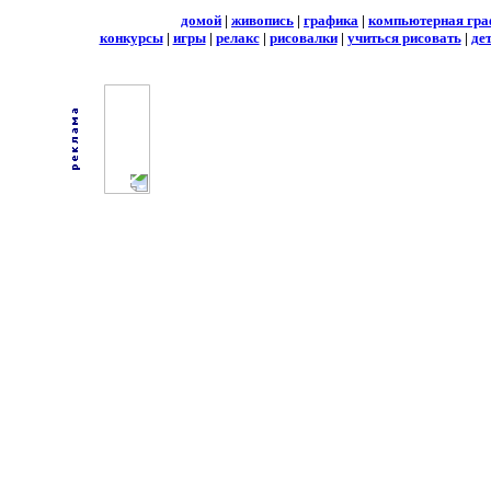
домой
|
живопись
|
графика
|
компьютерная гра
конкурсы
|
игры
|
релакс
|
рисовалки
|
учиться рисовать
|
де