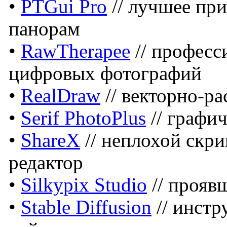
•
PTGui Pro
// лучшее пр
панорам
•
RawTherapee
// професс
цифровых фотографий
•
RealDraw
// векторно-р
•
Serif PhotoPlus
// графи
•
ShareX
// неплохой скр
редактор
•
Silkypix Studio
// прояв
•
Stable Diffusion
// инстр