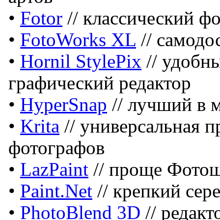
•
Fotor
// классический ф
•
FotoWorks XL
// самодо
•
Hornil StylePix
// удобн
графический редактор
•
HyperSnap
// лучший в 
•
Krita
// универсальная 
фотографов
•
LazPaint
// проще Фотош
•
Paint.Net
// крепкий сер
•
PhotoBlend 3D
// редак