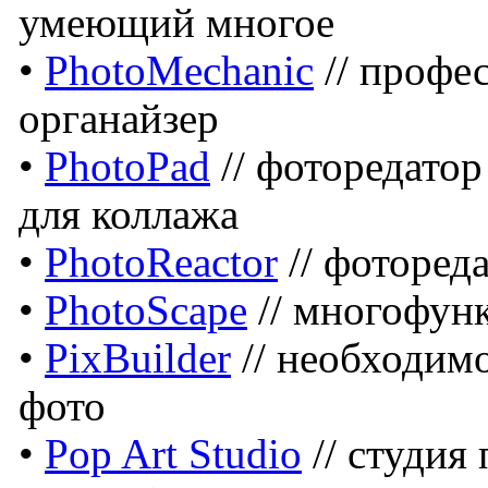
умеющий многое
•
PhotoMechanic
// профе
органайзер
•
PhotoPad
// фоторедато
для коллажа
•
PhotoReactor
// фоторед
•
PhotoScape
// многофун
•
PixBuilder
// необходимо
фото
•
Pop Art Studio
// студия