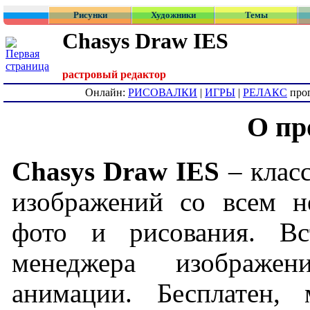
Рисунки
Художники
Темы
Chasys Draw IES
растровый редактор
Онлайн:
РИСОВАЛКИ
|
ИГРЫ
|
РЕЛАКС
про
О пр
Chasys Draw IES
– клас
изображений со всем н
фото и рисования. Вс
менеджера изображен
анимации. Бесплатен, 