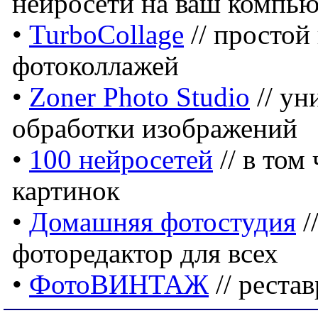
нейросети на ваш компью
•
TurboCollage
// простой
фотоколлажей
•
Zoner Photo Studio
// ун
обработки изображений
•
100 нейросетей
// в том
картинок
•
Домашняя фотостудия
/
фоторедактор для всех
•
ФотоВИНТАЖ
// реста