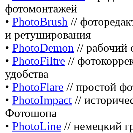
фотомонтажей
•
PhotoBrush
// фоторедак
и ретуширования
•
PhotoDemon
// рабочий
•
PhotoFiltre
// фотокоррек
удобства
•
PhotoFlare
// простой фо
•
PhotoImpact
// историче
Фотошопа
•
PhotoLine
// немецкий г