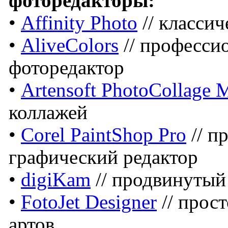
фоторедакторы:
•
Affinity Photo
// класси
•
AliveColors
// професси
фоторедактор
•
Artensoft PhotoCollage 
коллажей
•
Corel PaintShop Pro
// п
графический редактор
•
digiKam
// продвинутый
•
FotoJet Designer
// прос
артов