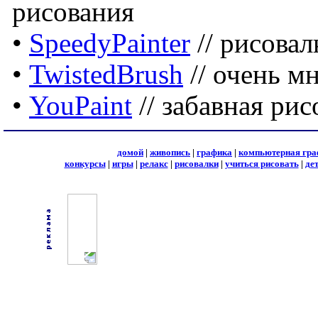
рисования
•
SpeedyPainter
// рисовал
•
TwistedBrush
// очень м
•
YouPaint
// забавная ри
домой
|
живопись
|
графика
|
компьютерная гра
конкурсы
|
игры
|
релакс
|
рисовалки
|
учиться рисовать
|
де