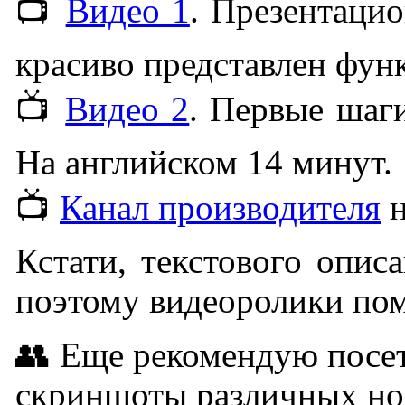
📺
Видео 1
. Презентаци
красиво представлен фун
📺
Видео 2
. Первые шаги
На английском 14 минут.
📺
Канал производителя
н
Кстати, текстового опис
поэтому видеоролики пом
👥 Еще рекомендую посе
скриншоты различных но