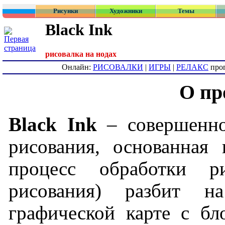
Рисунки
Художники
Темы
Black Ink
рисовалка на нодах
Онлайн:
РИСОВАЛКИ
|
ИГРЫ
|
РЕЛАКС
про
О пр
Black Ink
– совершенно
рисования, основанная 
процесс обработки р
рисования) разбит н
графической карте с бл