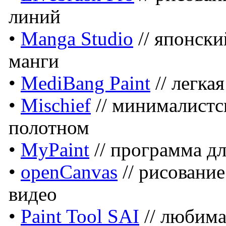
линий
•
Manga Studio
// японск
манги
•
MediBang Paint
// легка
•
Mischief
// минималистс
полотном
•
MyPaint
// программа д
•
openCanvas
// рисовани
видео
•
Paint Tool SAI
// любима