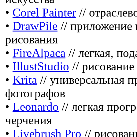
•
Corel Painter
// отраслев
•
DrawPile
// приложение 
рисования
•
FireAlpaca
// легкая, по
•
IllustStudio
// рисование
•
Krita
// универсальная 
фотографов
•
Leonardo
// легкая прог
черчения
•
Livebrush Pro
// рисова