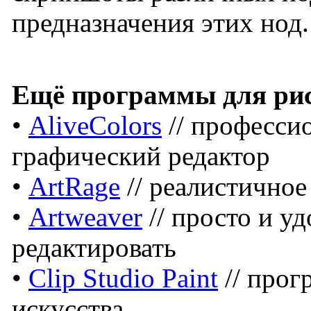
предназначения этих нод.
Ещё программы для рис
•
AliveColors
// професси
графический редактор
•
ArtRage
// реалистичное
•
Artweaver
// просто и у
редактировать
•
Clip Studio Paint
// прог
искусства