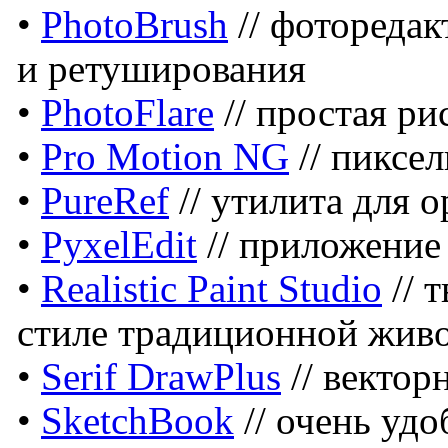
•
PhotoBrush
// фоторедак
и ретуширования
•
PhotoFlare
// простая ри
•
Pro Motion NG
// пиксе
•
PureRef
// утилита для 
•
PyxelEdit
// приложение
•
Realistic Paint Studio
// 
стиле традиционной жив
•
Serif DrawPlus
// вектор
•
SketchBook
// очень уд