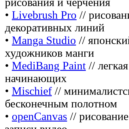
рисования и черчения
•
Livebrush Pro
// рисован
декоративных линий
•
Manga Studio
// японски
художников манги
•
MediBang Paint
// легка
начинающих
•
Mischief
// минималистс
бесконечным полотном
•
openCanvas
// рисовани