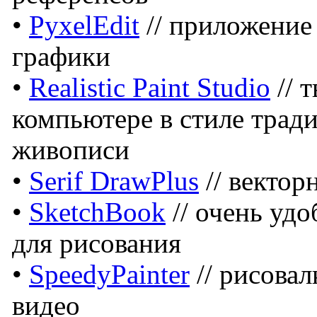
•
PyxelEdit
// приложение
графики
•
Realistic Paint Studio
// 
компьютере в стиле трад
живописи
•
Serif DrawPlus
// вектор
•
SketchBook
// очень уд
для рисования
•
SpeedyPainter
// рисовал
видео