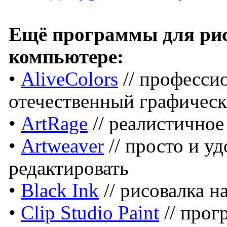
Ещё программы для рис
компьютере:
•
AliveColors
// професси
отечественный графическ
•
ArtRage
// реалистичное
•
Artweaver
// просто и у
редактировать
•
Black Ink
// рисовалка н
•
Clip Studio Paint
// прог