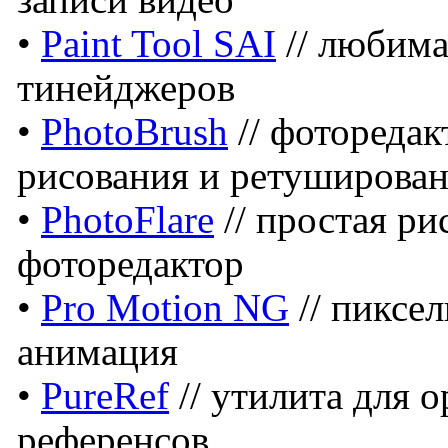
записи видео
•
Paint Tool SAI
// любима
тинейджеров
•
PhotoBrush
// фотореда
рисования и ретуширова
•
PhotoFlare
// простая ри
фоторедактор
•
Pro Motion NG
// пиксе
анимация
•
PureRef
// утилита для 
референсов