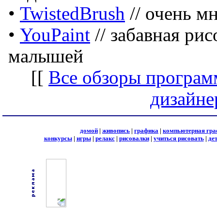
•
TwistedBrush
// очень м
•
YouPaint
// забавная рис
малышей
[[
Все обзоры програм
дизайне
домой
|
живопись
|
графика
|
компьютерная гра
конкурсы
|
игры
|
релакс
|
рисовалки
|
учиться рисовать
|
де