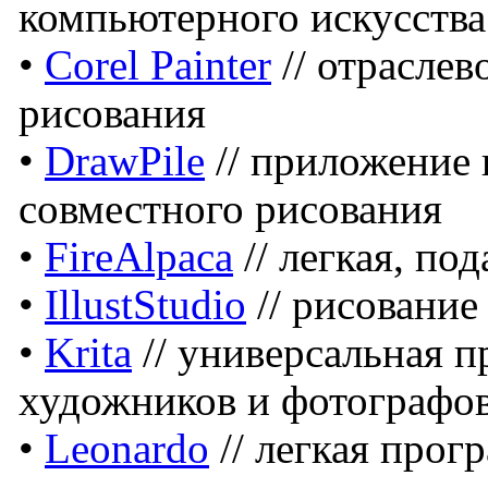
компьютерного искусства
•
Corel Painter
// отраслев
рисования
•
DrawPile
// приложение 
совместного рисования
•
FireAlpaca
// легкая, по
•
IllustStudio
// рисование
•
Krita
// универсальная п
художников и фотографо
•
Leonardo
// легкая прог