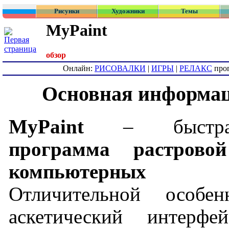
Рисунки
Художники
Темы
MyPaint
обзор
Онлайн:
РИСОВАЛКИ
|
ИГРЫ
|
РЕЛАКС
про
Основная информац
MyPaint
– быстрая,
программа растрово
компьютерных 
Отличительной особен
аскетический интерфе