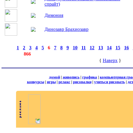
спрайт)
Димония
Динозавр Брахиозавр
страницы:
◄
·
1
·
2
·
3
·
4
·
5
·
6
·
7
·
8
·
9
·
10
·
11
·
12
·
13
·
14
·
15
·
16
·
записей:
866
{
Наверх
}
домой
|
живопись
|
графика
|
компьютерная гра
конкурсы
|
игры
|
релакс
|
рисовалки
|
учиться рисовать
|
де