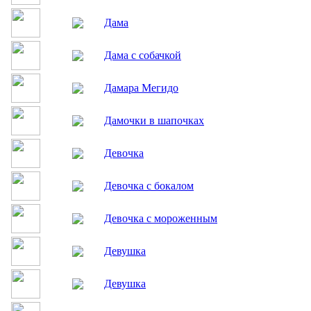
Дама
Дама с собачкой
Дамара Мегидо
Дамочки в шапочках
Девочка
Девочка с бокалом
Девочка с мороженным
Девушка
Девушка