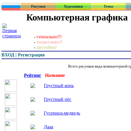
Рисунки
Художники
Темы
Компьютерная графика
-
гениально!!!
-
талантливо!!
-
достойно!
ВХОД | Регистрация
Всего рисунков вида компьютерной 
Превью
Рейтинг
Название
Грустный конь
Грустный пёс
Гусеница-медведь
Дааа