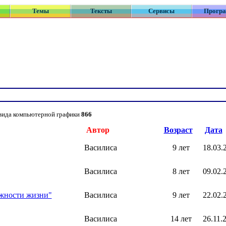
Темы
Тексты
Сервисы
Прогр
 вида компьютерной графики
866
Автор
Возраст
Дата
Василиса
9 лет
18.03.
Василиса
8 лет
09.02.
ожности жизни"
Василиса
9 лет
22.02.
Василиса
14 лет
26.11.