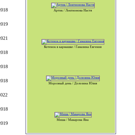
2018
Артик / Локтионова Настя
2019
2021
Котенок в кармашке / Гамазина Евгения
2018
2018
2018
Морозный день / Долозина Юлия
2022
2018
Миша / Макарова Яна
2019