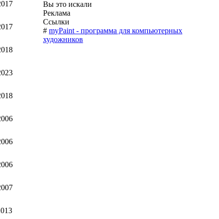
2017
Вы это искали
Реклама
Ссылки
2017
#
myPaint - программа для компьютерных
художников
2018
2023
2018
2006
2006
2006
2007
2013