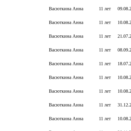
Васюткина Анна
11 лет
09.08.
Васюткина Анна
11 лет
10.08.
Васюткина Анна
11 лет
21.07.
Васюткина Анна
11 лет
08.09.
Васюткина Анна
11 лет
18.07.
Васюткина Анна
11 лет
10.08.
Васюткина Анна
11 лет
10.08.
Васюткина Анна
11 лет
31.12.
Васюткина Анна
11 лет
10.08.