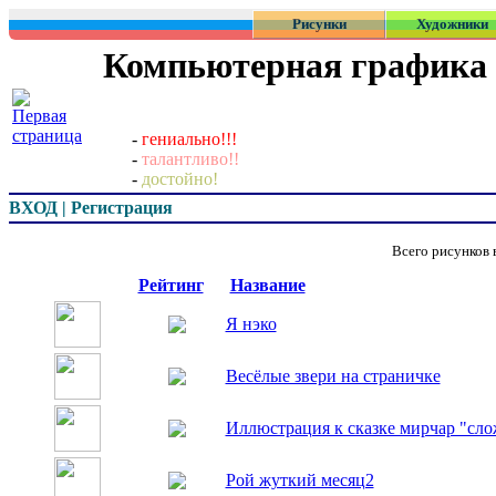
Рисунки
Художники
Компьютерная графика
-
гениально!!!
-
талантливо!!
-
достойно!
ВХОД | Регистрация
Всего рисунков
Превью
Рейтинг
Название
Я нэко
Весёлые звери на страничке
Иллюстрация к сказке мирчар "сл
Рой жуткий месяц2