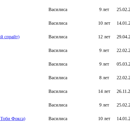
Василиса
9 лет
25.02.
Василиса
10 лет
14.01.
й спрайт)
Василиса
12 лет
29.04.
Василиса
9 лет
22.02.
Василиса
9 лет
05.03.
Василиса
8 лет
22.02.
Василиса
14 лет
26.11.
Василиса
9 лет
25.02.
 Тоби Фокса)
Василиса
10 лет
14.01.