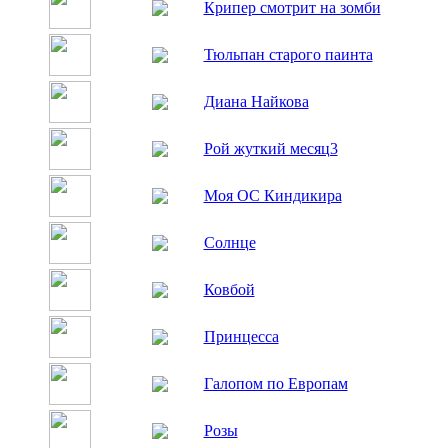
Крипер смотрит на зомби
Тюльпан старого паинта
Диана Найкова
Рой жуткий месяц3
Моя ОС Киндикира
Солнце
Ковбой
Принцесса
Галопом по Европам
Розы