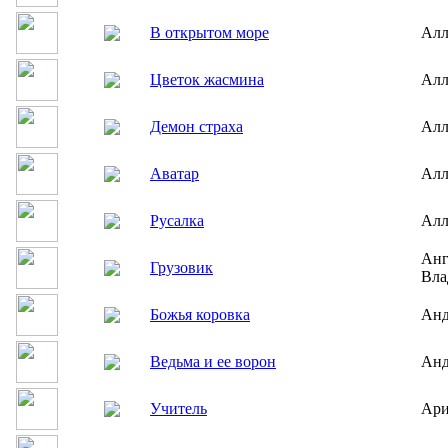
В открытом море
Алл
Цветок жасмина
Алл
Демон страха
Алл
Аватар
Алл
Русалка
Алл
Анг
Грузовик
Вла
Божья коровка
Анд
Ведьма и ее ворон
Анд
Учитель
Ари