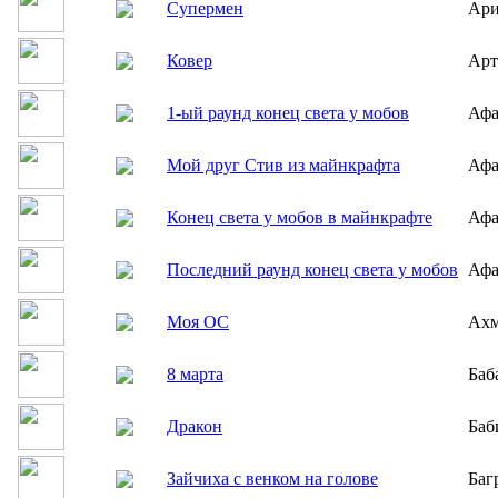
Супермен
Ари
Ковер
Арт
1-ый раунд конец света у мобов
Афа
Мой друг Cтив из майнкрафта
Афа
Конец света у мобов в майнкрафте
Афа
Последний раунд конец света у мобов
Афа
Моя ОС
Ахм
8 марта
Баб
Дракон
Баб
Зайчиха с венком на голове
Баг