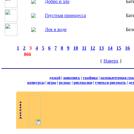
Добро и зло
Бат
Грустная принцесса
Бат
Лев в воде
Бел
страницы:
◄
·
1
·
2
·
3
·
4
·
5
·
6
·
7
·
8
·
9
·
10
·
11
·
12
·
13
·
14
·
15
·
16
·
записей:
866
{
Наверх
}
домой
|
живопись
|
графика
|
компьютерная гра
конкурсы
|
игры
|
релакс
|
рисовалки
|
учиться рисовать
|
де