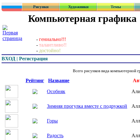
Рисунки
Художники
Темы
Компьютерная графика
-
гениально!!!
-
талантливо!!
-
достойно!
ВХОД | Регистрация
Всего рисунков вида компьютерной 
Превью
Рейтинг
Название
Ав
Особняк
Али
Зимняя прогулка вместе с подружкой
Алл
Горы
Алл
Радость
Алл