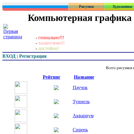
Рисунки
Художники
Компьютерная графика
-
гениально!!!
-
талантливо!!
-
достойно!
ВХОД | Регистрация
Всего рисунков
Превью
Рейтинг
Название
Паучок
Туннель
Аквариум
Сирень