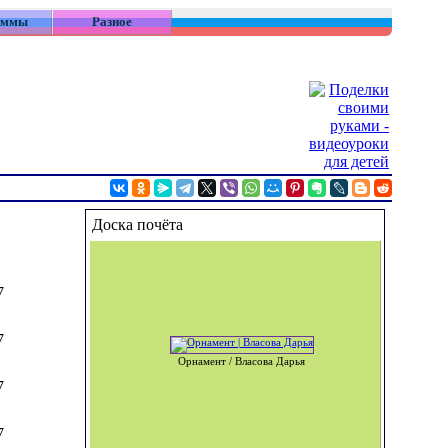
аммы
Разное
Доска почёта
7
7
Орнамент / Власова Дарья
7
7