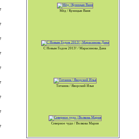
7
Мёд / Куницын Ваня
7
7
C Новым Годом 2013! / Марасинова Дана
7
7
7
Титаник / Яворский Илья
7
7
Северное чудо / Волкова Мария
7