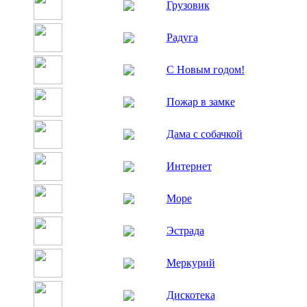
Грузовик
Радуга
С Новым годом!
Пожар в замке
Дама с собачкой
Интернет
Море
Эстрада
Меркурий
Дискотека