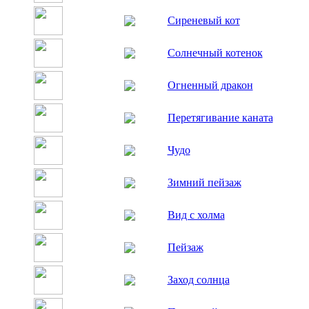
Сиреневый кот
Солнечный котенок
Огненный дракон
Перетягивание каната
Чудо
Зимний пейзаж
Вид с холма
Пейзаж
Заход солнца