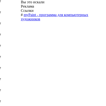
7
Вы это искали
Реклама
Ссылки
7
#
myPaint - программа для компьютерных
художников
7
7
7
7
7
7
7
7