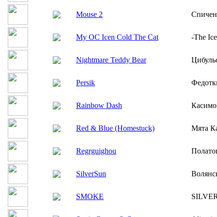
Mouse 2
Спичен
My OC Icen Cold The Cat
-The Ic
Nightmare Teddy Bear
Цибуль
Persik
Федотк
Rainbow Dash
Касимо
Red & Blue (Homestuck)
Мята К
Regrguighou
Полато
SilverSun
Волянс
SMOKE
SILVE