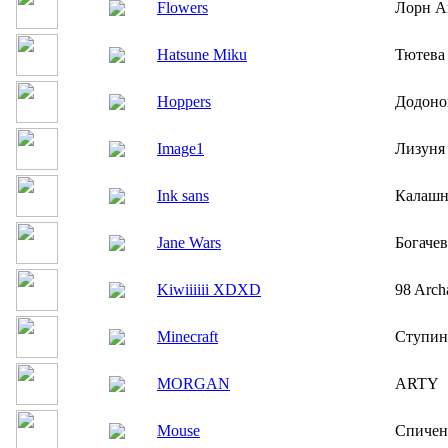
Flowers
Лорн А
Hatsune Miku
Тютева
Hoppers
Додоно
Image1
Лизуня
Ink sans
Калашн
Jane Wars
Богаче
Kiwiiiiii XDXD
98 Arch
Minecraft
Ступин
MORGAN
ARTY
Mouse
Спичен