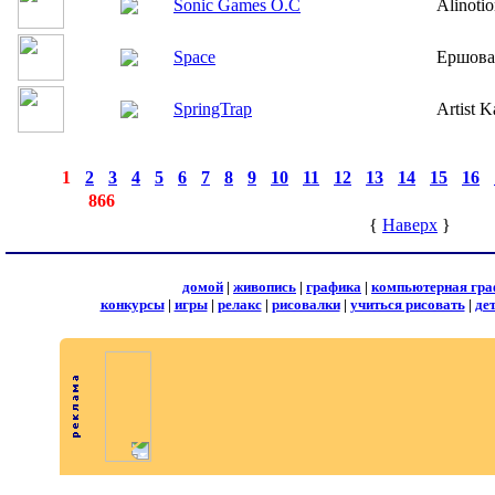
Sonic Games O.C
Alinoti
Space
Ершова
SpringTrap
Artist K
страницы:
◄
·
1
·
2
·
3
·
4
·
5
·
6
·
7
·
8
·
9
·
10
·
11
·
12
·
13
·
14
·
15
·
16
·
записей:
866
{
Наверх
}
домой
|
живопись
|
графика
|
компьютерная гра
конкурсы
|
игры
|
релакс
|
рисовалки
|
учиться рисовать
|
де