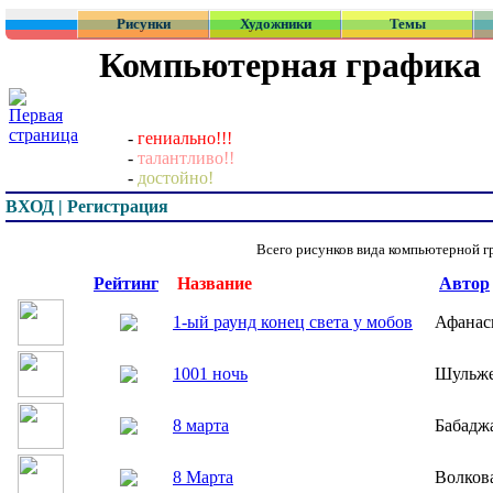
Рисунки
Художники
Темы
Компьютерная графика
-
гениально!!!
-
талантливо!!
-
достойно!
ВХОД | Регистрация
Всего рисунков вида компьютерной 
Превью
Рейтинг
Название
Автор
1-ый раунд конец света у мобов
Афанас
1001 ночь
Шульже
8 марта
Бабадж
8 Марта
Волков