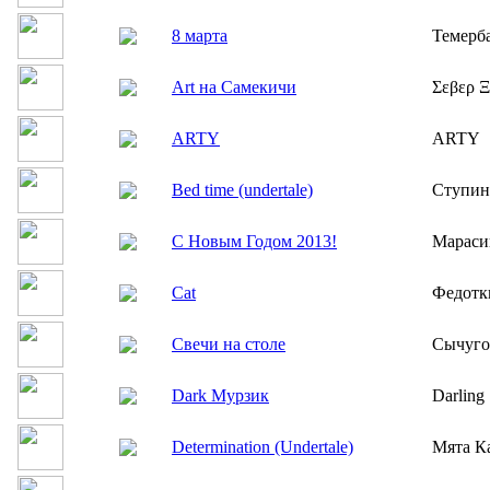
8 марта
Темерб
Art на Самекичи
Σεβερ 
ARTY
ARTY
Bed time (undertale)
Ступин
C Новым Годом 2013!
Мараси
Cat
Федотк
Cвечи на столе
Сычуго
Dark Мурзик
Darling 
Determination (Undertale)
Мята К