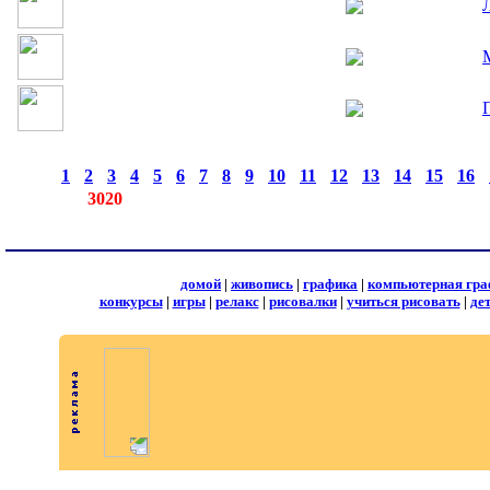
страницы:
◄
·
1
·
2
·
3
·
4
·
5
·
6
·
7
·
8
·
9
·
10
·
11
·
12
·
13
·
14
·
15
·
16
·
записей:
3020
домой
|
живопись
|
графика
|
компьютерная гра
конкурсы
|
игры
|
релакс
|
рисовалки
|
учиться рисовать
|
де