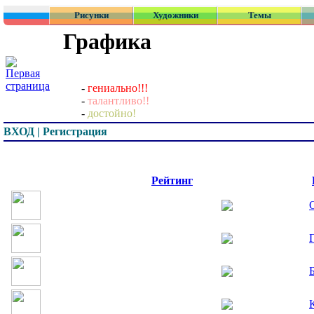
Рисунки
Художники
Темы
Графика
-
гениально!!!
-
талантливо!!
-
достойно!
ВХОД | Регистрация
Превью
Рейтинг