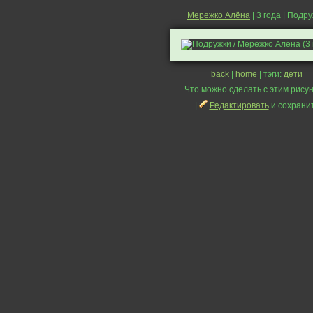
Мережко Алёна
| 3 года | Подр
back
|
home
| тэги:
дети
Что можно сделать с этим рисун
|
Редактировать
и сохрани