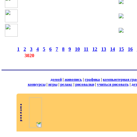
страницы:
◄
·
1
·
2
·
3
·
4
·
5
·
6
·
7
·
8
·
9
·
10
·
11
·
12
·
13
·
14
·
15
·
16
·
записей:
3020
домой
|
живопись
|
графика
|
компьютерная гра
конкурсы
|
игры
|
релакс
|
рисовалки
|
учиться рисовать
|
де