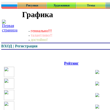
Рисунки
Художники
Темы
Графика
-
гениально!!!
-
талантливо!!
-
достойно!
ВХОД | Регистрация
Превью
Рейтинг