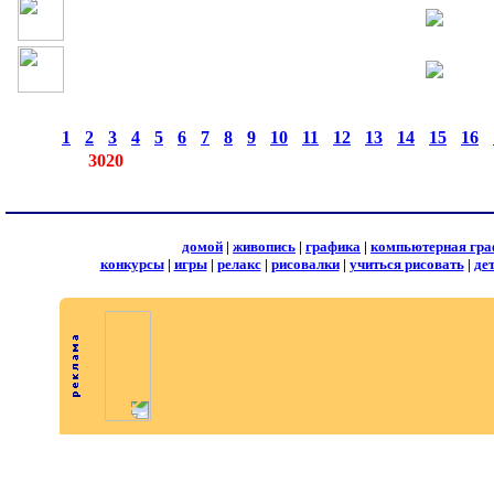
страницы:
◄
·
1
·
2
·
3
·
4
·
5
·
6
·
7
·
8
·
9
·
10
·
11
·
12
·
13
·
14
·
15
·
16
·
записей:
3020
домой
|
живопись
|
графика
|
компьютерная гра
конкурсы
|
игры
|
релакс
|
рисовалки
|
учиться рисовать
|
де