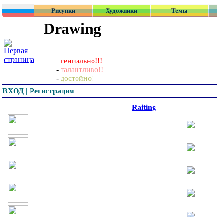
Рисунки
Художники
Темы
Drawing
-
гениально!!!
-
талантливо!!
-
достойно!
ВХОД | Регистрация
Превью
Raiting