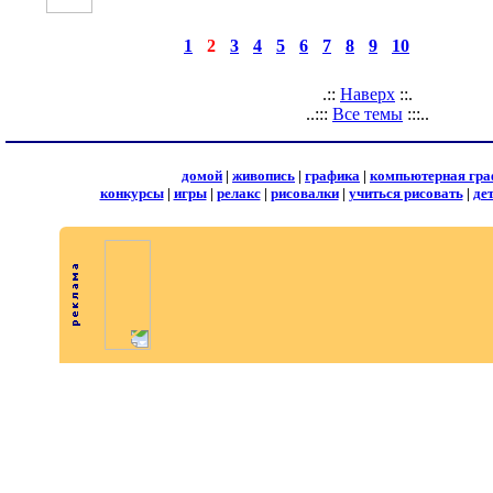
◄
·
1
·
2
·
3
·
4
·
5
·
6
·
7
·
8
·
9
·
10
►
страницы:
запис
.::
Наверх
::.
..:::
Все темы
:::..
домой
|
живопись
|
графика
|
компьютерная гра
конкурсы
|
игры
|
релакс
|
рисовалки
|
учиться рисовать
|
де