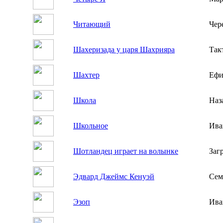
Читающий
Чер
Шахеризада у царя Шахрияра
Так
Шахтер
Ефи
Школа
Наз
Школьное
Ива
Шотландец играет на волынке
Заг
Эдвард Джеймс Кенуэй
Сем
Эзоп
Ива