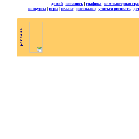
домой
|
живопись
|
графика
|
компьютерная гра
конкурсы
|
игры
|
релакс
|
рисовалки
|
учиться рисовать
|
де