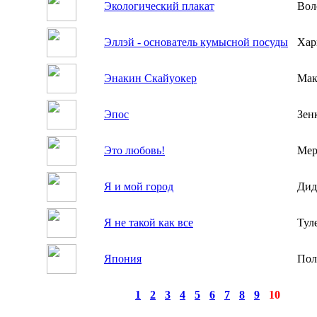
Экологический плакат
Вол
Эллэй - основатель кумысной посуды
Хар
Энакин Скайуокер
Мак
Эпос
Зен
Это любовь!
Мер
Я и мой город
Дид
Я не такой как все
Тул
Япония
Пол
◄
·
1
·
2
·
3
·
4
·
5
·
6
·
7
·
8
·
9
·
10
►
страницы:
за