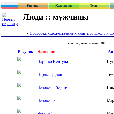
Рисунки
Художники
Темы
Люди :: мужчины
•
Подборка художественных книг про школу и ш
Всего рисунков по теме: 381
Рисунок
Название
Ав
Царство Нептуна
Пуг
Чарльз Дарвин
Тем
Человек в берете
Пик
Человечек
Мар
Четыре Я
Мар