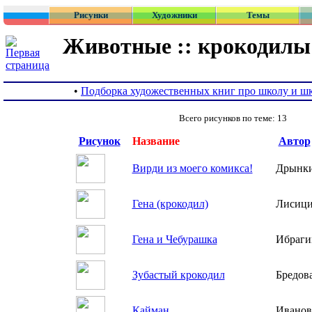
Рисунки
Художники
Темы
Животные :: крокодилы
•
Подборка художественных книг про школу и ш
Всего рисунков по теме: 13
Рисунок
Название
Автор
Вирди из моего комикса!
Дрынки
Гена (крокодил)
Лисиц
Гена и Чебурашка
Ибраги
Зубастый крокодил
Бредов
Кайман
Иванов