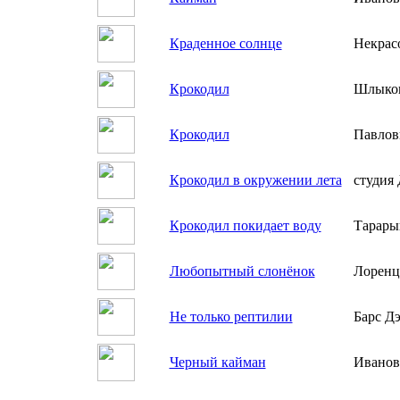
Краденное солнце
Некрас
Крокодил
Шлыко
Крокодил
Павлов
Крокодил в окружении лета
студия 
Крокодил покидает воду
Тарары
Любопытный слонёнок
Лоренц
Не только рептилии
Барс Д
Черный кайман
Иванов