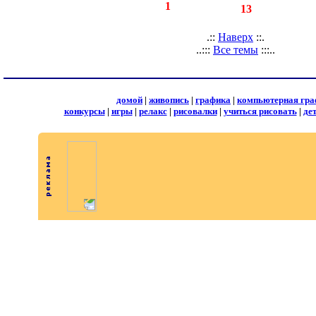
◄
·
1
►
страницы:
записей:
13
.::
Наверх
::.
..:::
Все темы
:::..
домой
|
живопись
|
графика
|
компьютерная гра
конкурсы
|
игры
|
релакс
|
рисовалки
|
учиться рисовать
|
де