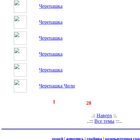
Черепашка
Черепашка
Черепашка
Черепашка
Черепашка
Черепашка Чили
◄
·
1
►
страницы:
записей:
28
.::
Наверх
::.
..:::
Все темы
:::..
домой
|
живопись
|
графика
|
компьютерная гра