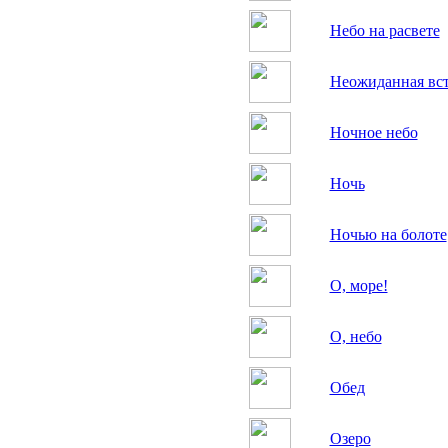
Небо на расвете
Неожиданная вст
Ночное небо
Ночь
Ночью на болоте
О, море!
О, небо
Обед
Озеро