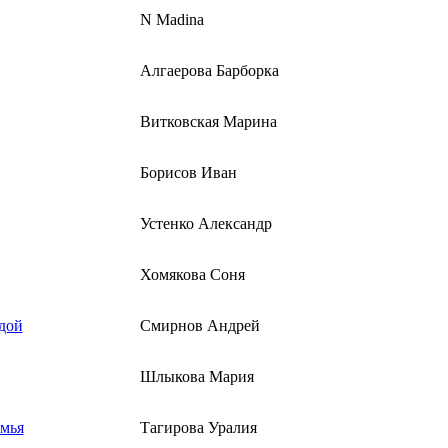
N Madina
Алгаерова Барборка
Витковская Марина
Борисов Иван
Устенко Александр
Хомякова Соня
дой
Смирнов Андрей
Шлыкова Мария
мья
Тагирова Уралия