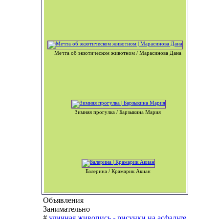
Мечта об экзотическом животном / Марасинова Дана
Зимняя прогулка / Барзыкина Мария
Балерина / Крамарик Акиан
Объявления
Занимательно
#
уличная живопись - рисунки на асфальте