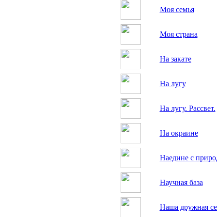
Моя семья
Моя страна
На закате
На лугу
На лугу. Рассвет.
На окраине
Наедине с приро
Научная база
Наша дружная се