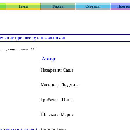
Темы
Тексты
Сервисы
Прогр
х книг про школу и школьников
рисунков по теме: 221
Автор
Назаревич Саша
Клевцова Людмила
Грибачева Инна
Шлыкова Мария
(миниатюра-масло)
Леонов Глеб