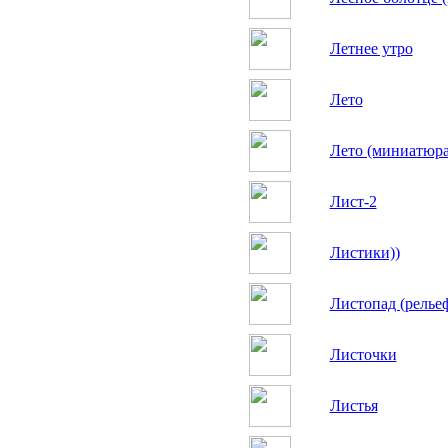
Летнее утро
Лето
Лето (миниатюра
Лист-2
Листики))
Листопад (релье
Листочки
Листья