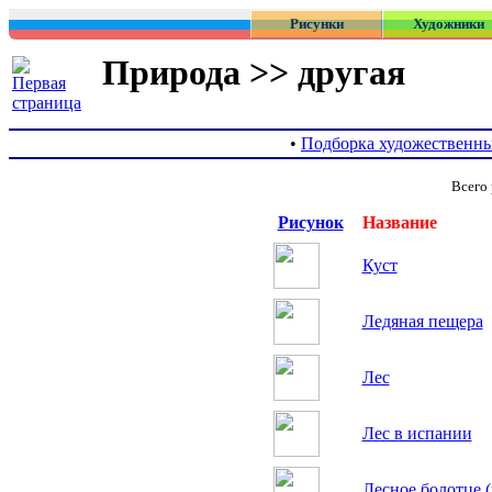
Рисунки
Художники
Природа >> другая
•
Подборка художественны
Всего 
Рисунок
Название
Куст
Ледяная пещера
Лес
Лес в испании
Лесное болотце 