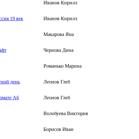
Иванов Кирилл
ссия 19 век
Иванов Кирилл
Макарова Яна
афт
Чернова Дина
Романько Марина
тний день
Леонов Глеб
рмате А6
Леонов Глеб
Волобуева Виктория
Борисов Иван