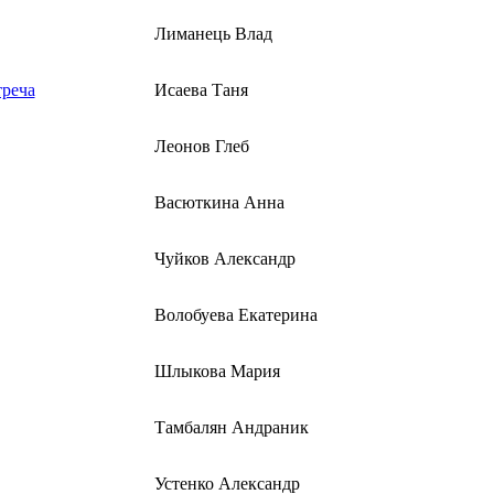
Лиманець Влад
реча
Исаева Таня
Леонов Глеб
Васюткина Анна
Чуйков Александр
Волобуева Екатерина
Шлыкова Мария
Тамбалян Андраник
Устенко Александр