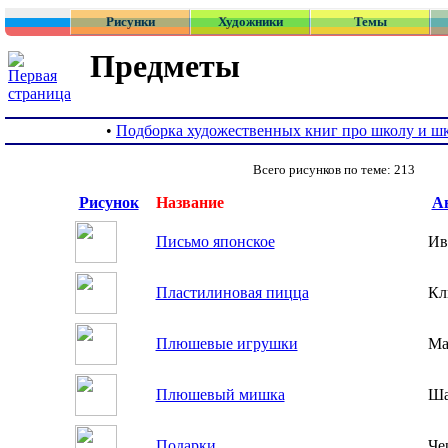
Рисунки
Художники
Темы
Предметы
•
Подборка художественных книг про школу и ш
Всего рисунков по теме: 213
Рисунок
Название
А
Письмо японское
Ив
Пластилиновая пицца
Кл
Плюшевые игрушки
Ма
Плюшевый мишка
Ша
Подарки
Че