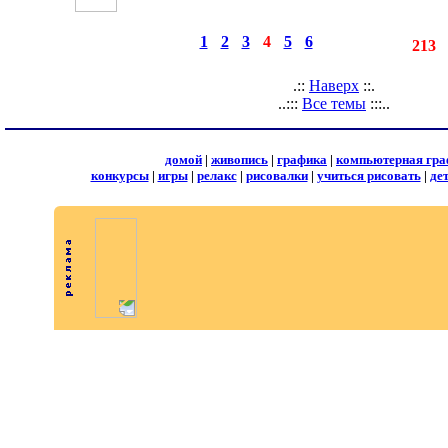
◄
·
1
·
2
·
3
·
4
·
5
·
6
►
страницы:
записей:
213
.::
Наверх
::.
..:::
Все темы
:::..
домой
|
живопись
|
графика
|
компьютерная гра
конкурсы
|
игры
|
релакс
|
рисовалки
|
учиться рисовать
|
де