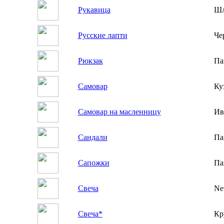
Рукавица
Шл
Русские лапти
Че
Рюкзак
Па
Самовар
Ку
Самовар на масленницу
Ив
Сандали
Па
Сапожки
Па
Свеча
Ne
Свеча*
Кр