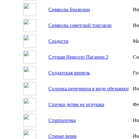
Символы Бразилии
Ив
Символы советской торговли
Ив
Сладости
Ма
Слушая Николло Пагании 2
Са
Солдатская шинель
Гу
Солонка-перечница в виде обезъянки
Ив
Спички детям не игрушка
Фе
Старпалочка
Ня
Старые вещи
Ив