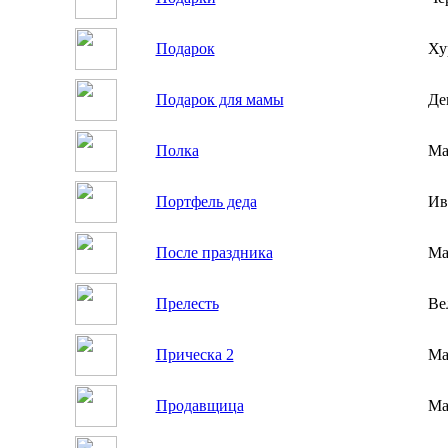
Подарок
Ху
Подарок для мамы
Де
Полка
Ма
Портфель деда
Ив
После праздника
Ма
Прелесть
Ве
Прическа 2
Ма
Продавщица
Ма