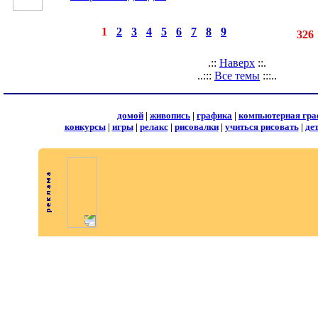
◄
·
1
·
2
·
3
·
4
·
5
·
6
·
7
·
8
·
9
►
страницы:
записей:
326
.::
Наверх
::.
..:::
Все темы
:::..
домой
|
живопись
|
графика
|
компьютерная гра
конкурсы
|
игры
|
релакс
|
рисовалки
|
учиться рисовать
|
де