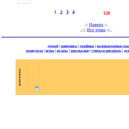
◄
·
1
·
2
·
3
·
4
►
страницы:
записей:
128
.::
Наверх
::.
..:::
Все темы
:::..
домой
|
живопись
|
графика
|
компьютерная гра
конкурсы
|
игры
|
релакс
|
рисовалки
|
учиться рисовать
|
де