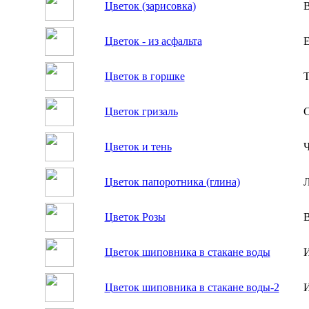
Цветок (зарисовка)
В
Цветок - из асфальта
Е
Цветок в горшке
Т
Цветок гризаль
С
Цветок и тень
Ч
Цветок папоротника (глина)
Л
Цветок Розы
В
Цветок шиповника в стакане воды
И
Цветок шиповника в стакане воды-2
И