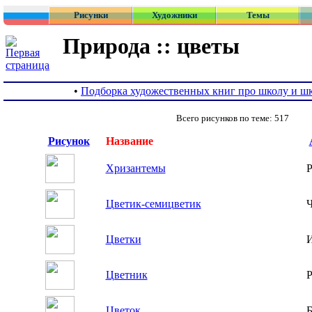
Рисунки
Художники
Темы
Природа :: цветы
•
Подборка художественных книг про школу и ш
Всего рисунков по теме: 517
Рисунок
Название
Хризантемы
Р
Цветик-семицветик
Ч
Цветки
И
Цветник
Р
Цветок
Б