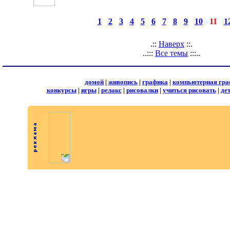
◄
·
1
·
2
·
3
·
4
·
5
·
6
·
7
·
8
·
9
·
10
·
11
·
1
страницы:
.::
Наверх
::.
..:::
Все темы
:::..
домой
|
живопись
|
графика
|
компьютерная гра
конкурсы
|
игры
|
релакс
|
рисовалки
|
учиться рисовать
|
де