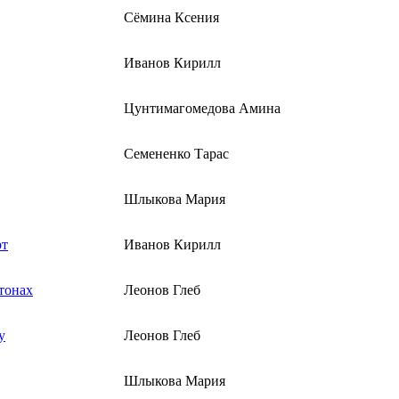
Сёмина Ксения
Иванов Кирилл
Цунтимагомедова Амина
Семененко Тарас
Шлыкова Мария
рт
Иванов Кирилл
тонах
Леонов Глеб
у
Леонов Глеб
Шлыкова Мария