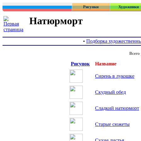
Рисунки
Художники
Натюрморт
•
Подборка художественны
Всего 
Рисунок
Название
Сирень в лукошке
Скудный обед
Сладкий натюрморт
Старые сюжеты
Сухие листья