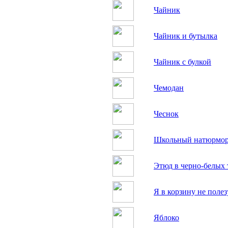
Чайник
Чайник и бутылка
Чайник с булкой
Чемодан
Чеснок
Школьный натюрмо
Этюд в черно-белых 
Я в корзину не полез
Яблоко