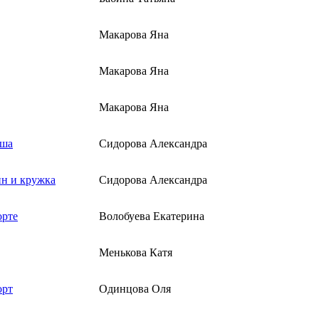
Макарова Яна
Макарова Яна
Макарова Яна
уша
Сидорова Александра
ин и кружка
Сидорова Александра
орте
Волобуева Екатерина
Менькова Катя
орт
Одинцова Оля