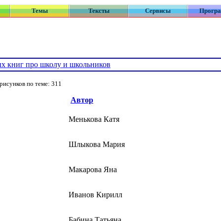
Темы
Тексты
Сервисы
Прогр
х книг про школу и школьников
рисунков по теме: 311
Автор
Менькова Катя
Шлыкова Мария
Макарова Яна
Иванов Кирилл
Бабина Татьяна