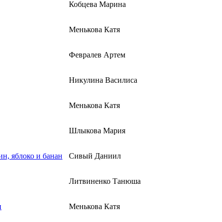
Кобцева Марина
Менькова Катя
Февралев Артем
Никулина Василиса
Менькова Катя
Шлыкова Мария
ин, яблоко и банан
Сивый Даниил
Литвиненко Танюша
и
Менькова Катя