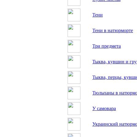
Тени
Тени в натюрморте
Три предмета
Тыква, кувшин и гр
Тыква, перцы, кувш
Тюльпаны в натюрм
У самовара
Украинский натюрм