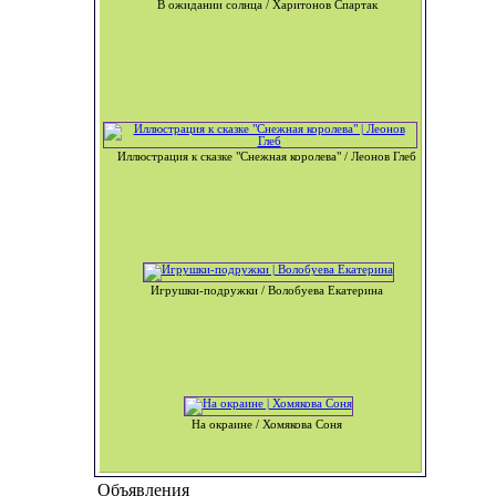
В ожидании солнца / Харитонов Спартак
Иллюстрация к сказке "Снежная королева" / Леонов Глеб
Игрушки-подружки / Волобуева Екатерина
На окраине / Хомякова Соня
Объявления