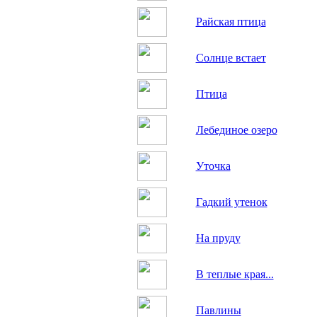
Райская птица
Солнце встает
Птица
Лебединое озеро
Уточка
Гадкий утенок
На пруду
В теплые края...
Павлины