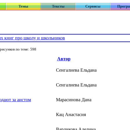
Темы
Тексты
Сервисы
Прогр
х книг про школу и школьников
рисунков по теме: 598
Автор
Сенгалиева Ельдана
Сенгалиева Ельдана
юдают за аистом
Марасинова Дана
Кац Анастасия
Вардикова Аделина