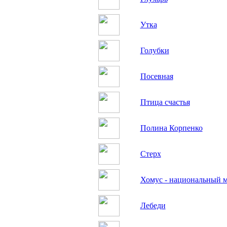
Утка
Голубки
Посевная
Птица счастья
Полина Корпенко
Стерх
Хомус - национальный 
Лебеди