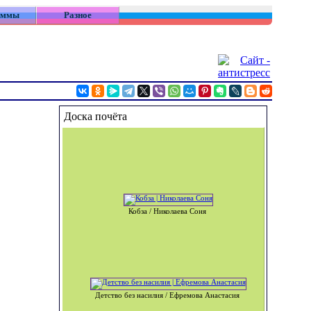
аммы
Разное
Доска почёта
Кобза / Николаева Соня
Детство без насилия / Ефремова Анастасия