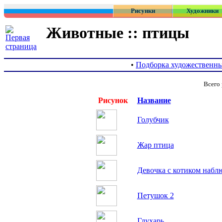
Рисунки
Художники
Животные :: птицы
•
Подборка художественны
Всего 
Рисунок
Название
Голубчик
Жар птица
Девочка с котиком набл
Петушок 2
Глухарь