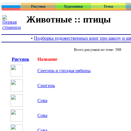
Рисунки
Художники
Темы
Животные :: птицы
•
Подборка художественных книг про школу и ш
Всего рисунков по теме: 598
Рисунок
Название
Снегирь и гроздья рябины
Снигирь
Сова
Сова
Сова