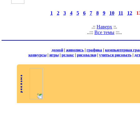
◄
·
1
·
2
·
3
·
4
·
5
·
6
·
7
·
8
·
9
·
10
·
11
·
12
·
1
страницы:
.::
Наверх
::.
..:::
Все темы
:::..
домой
|
живопись
|
графика
|
компьютерная гра
конкурсы
|
игры
|
релакс
|
рисовалки
|
учиться рисовать
|
де