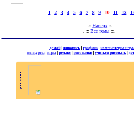
◄
·
1
·
2
·
3
·
4
·
5
·
6
·
7
·
8
·
9
·
10
·
11
·
12
·
1
страницы:
.::
Наверх
::.
..:::
Все темы
:::..
домой
|
живопись
|
графика
|
компьютерная гра
конкурсы
|
игры
|
релакс
|
рисовалки
|
учиться рисовать
|
де