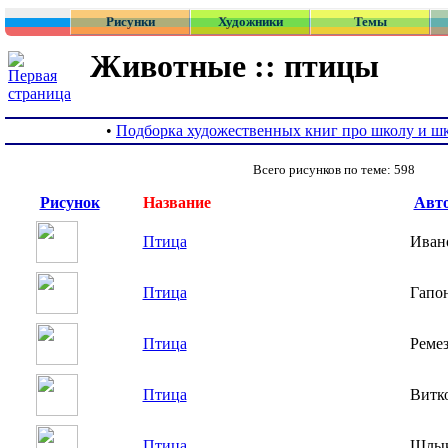
Рисунки
Художники
Темы
Животные :: птицы
•
Подборка художественных книг про школу и ш
Всего рисунков по теме: 598
Рисунок
Название
Авт
Птица
Иван
Птица
Гапо
Птица
Реме
Птица
Витк
Птица
Шлык