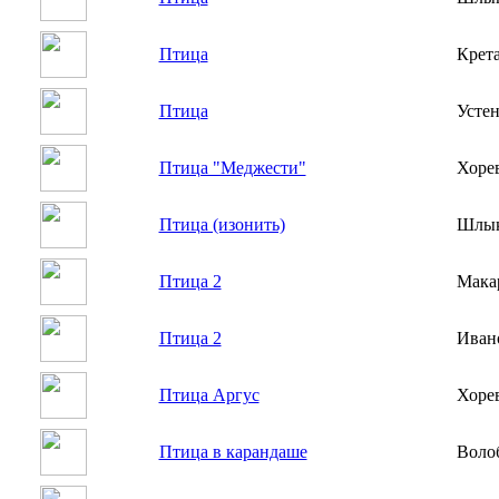
Птица
Крет
Птица
Усте
Птица "Меджести"
Хоре
Птица (изонить)
Шлык
Птица 2
Мака
Птица 2
Иван
Птица Аргус
Хоре
Птица в карандаше
Воло