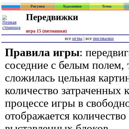
Рисунки
Художники
Темы
Передвижки
игра 15 (пятнашки)
все
игры
| все
рисовалки
Правила игры
: передвиг
соседние с белым полем, 
сложилась цельная карти
количество затраченных к
процессе игры в свободн
отображается количество
выставленных блоков.