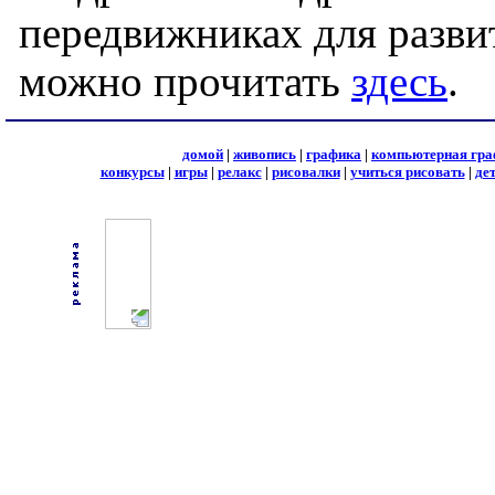
передвижниках для разви
можно прочитать
здесь
.
домой
|
живопись
|
графика
|
компьютерная гра
конкурсы
|
игры
|
релакс
|
рисовалки
|
учиться рисовать
|
де