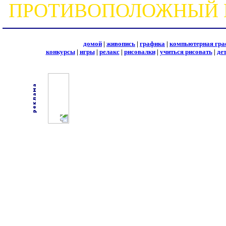
ПРОТИВОПОЛОЖНЫЙ 
домой
|
живопись
|
графика
|
компьютерная гра
конкурсы
|
игры
|
релакс
|
рисовалки
|
учиться рисовать
|
де