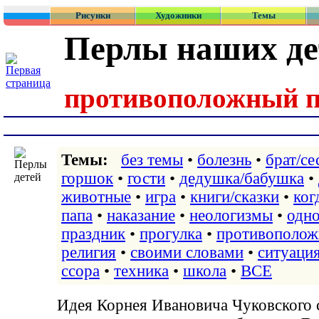
Рисунки
Художники
Темы
Перлы наших де
противоположный 
Темы:
без темы
•
болезнь
•
брат/се
горшок
•
гости
•
дедушка/бабушка
•
животные
•
игра
•
книги/сказки
•
ког
папа
•
наказание
•
неологизмы
•
одно
праздник
•
прогулка
•
противополож
религия
•
своими словами
•
ситуаци
ссора
•
техника
•
школа
•
ВСЕ
Идея Корнея Ивановича Чуковского 