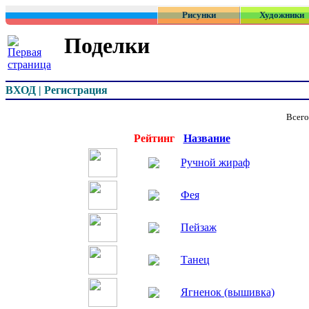
Рисунки
Художники
Поделки
ВХОД | Регистрация
Всего
Превью
Рейтинг
Название
Ручной жираф
Фея
Пейзаж
Танец
Ягненок (вышивка)