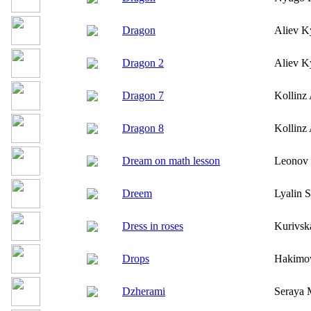
Dragon
Aliev K
Dragon 2
Aliev K
Dragon 7
Kollinz
Dragon 8
Kollinz
Dream on math lesson
Leonov
Dreem
Lyalin 
Dress in roses
Kurivsk
Drops
Hakimov
Dzherami
Seraya 