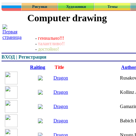
Рисунки
Художники
Темы
Computer drawing
-
гениально!!!
-
талантливо!!
-
достойно!
ВХОД | Регистрация
Превью
Raiting
Title
Autho
Dragon
Rusakov
Dragon
Kollinz
Dragon
Gamazin
Dragon
Babich 
Dragon
Nyugo H