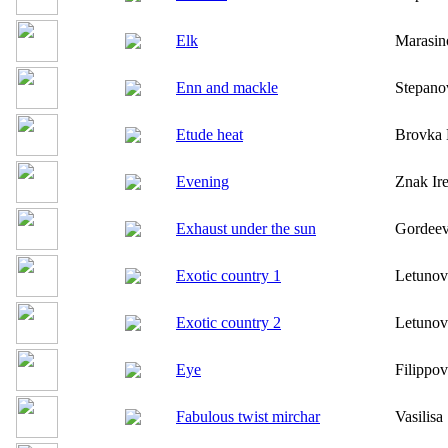
Elk
Marasin
Enn and mackle
Stepano
Etude heat
Brovka 
Evening
Znak Ir
Exhaust under the sun
Gordeev
Exotic country 1
Letunov
Exotic country 2
Letunov
Eye
Filippov
Fabulous twist mirchar
Vasilisa