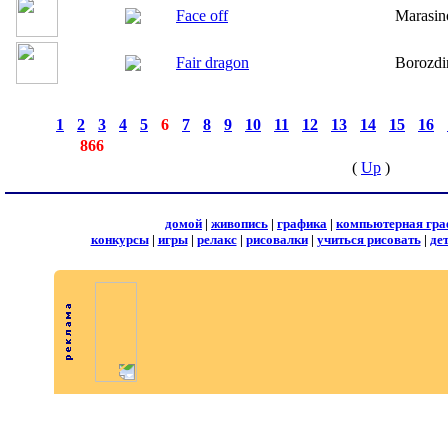
Face off
Marasin
Fair dragon
Borozdi
страницы:
◄
·
1
·
2
·
3
·
4
·
5
·
6
·
7
·
8
·
9
·
10
·
11
·
12
·
13
·
14
·
15
·
16
·
записей:
866
(
Up
)
домой
|
живопись
|
графика
|
компьютерная гра
конкурсы
|
игры
|
релакс
|
рисовалки
|
учиться рисовать
|
де