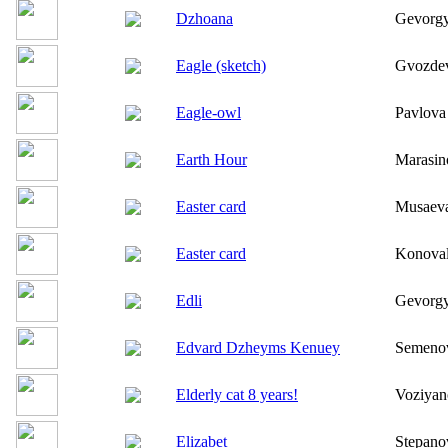
Dzhoana
Gevorgy
Eagle (sketch)
Gvozde
Eagle-owl
Pavlova
Earth Hour
Marasin
Easter card
Musaeva
Easter card
Konova
Edli
Gevorgy
Edvard Dzheyms Kenuey
Semenov
Elderly cat 8 years!
Voziyan
Elizabet
Stepano