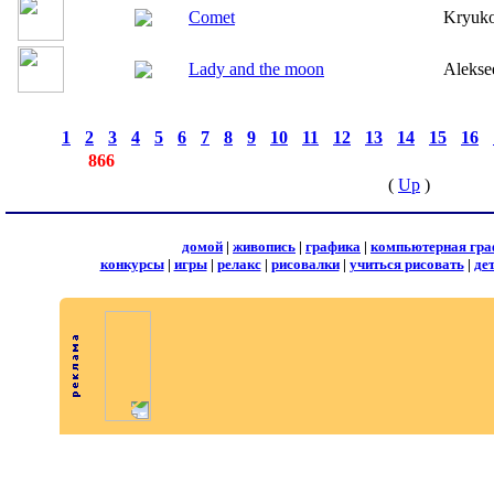
Comet
Kryuk
Lady and the moon
Alekse
страницы:
◄
·
1
·
2
·
3
·
4
·
5
·
6
·
7
·
8
·
9
·
10
·
11
·
12
·
13
·
14
·
15
·
16
·
записей:
866
(
Up
)
домой
|
живопись
|
графика
|
компьютерная гра
конкурсы
|
игры
|
релакс
|
рисовалки
|
учиться рисовать
|
де