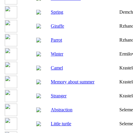
Spring
Demch
Giraffe
Rzhan
Parrot
Rzhan
Winter
Ermilo
Camel
Kraste
Memory about summer
Kraste
Stranger
Kraste
Abstraction
Seleme
Little turtle
Seleme