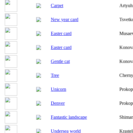
Carpet
Artyuh
New year card
Tsvetk
Easter card
Musaev
Easter card
Konov
Gentle cat
Konov
Tree
Cherny
Unicorn
Prokop
Denver
Prokop
Fantastic landscape
Shiman
Undersea world
Kraste