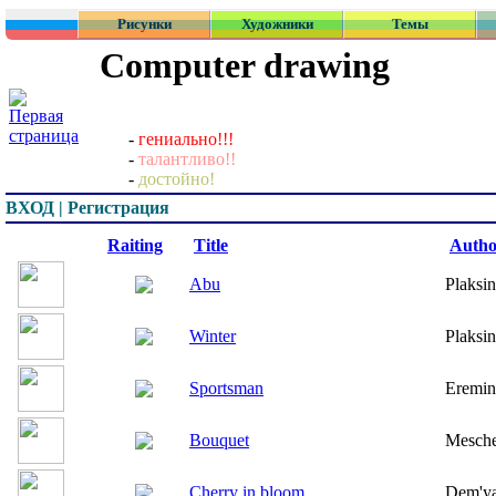
Рисунки
Художники
Темы
Computer drawing
-
гениально!!!
-
талантливо!!
-
достойно!
ВХОД | Регистрация
Превью
Raiting
Title
Autho
Abu
Plaksin
Winter
Plaksin
Sportsman
Eremin
Bouquet
Mesche
Cherry in bloom
Dem'ya