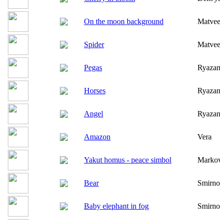
On the moon background
Matvee
Spider
Matvee
Pegas
Ryaza
Horses
Ryaza
Angel
Ryaza
Amazon
Vera
Yakut homus - peace simbol
Marko
Bear
Smirno
Baby elephant in fog
Smirno