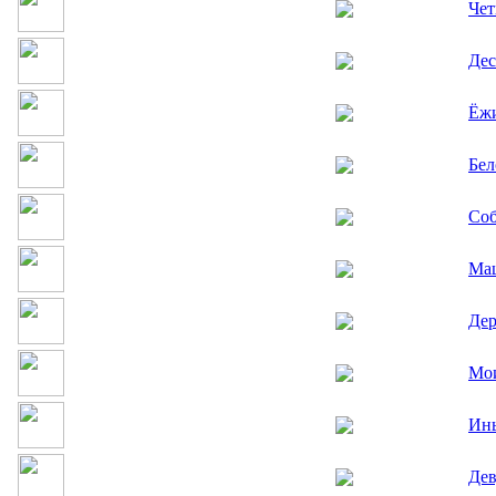
Чет
Дес
Ёж
Бел
Соб
Ма
Дер
Мои
Инь
Дев