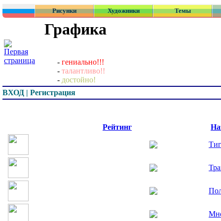
Рисунки
Художники
Темы
Графика
-
гениально!!!
-
талантливо!!
-
достойно!
ВХОД | Регистрация
Превью
Рейтинг
На
Ти
Тр
Пол
Мн