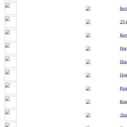
Бел
23 
Кот
Нап
Цып
Цок
Раз
Кон
Ло