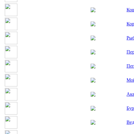
Кош
Кор
Ры
Пер
Пе
Мой
Ак
Бур
Вед