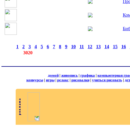
Пр
Ком
Би
страницы:
◄
·
1
·
2
·
3
·
4
·
5
·
6
·
7
·
8
·
9
·
10
·
11
·
12
·
13
·
14
·
15
·
16
·
записей:
3020
домой
|
живопись
|
графика
|
компьютерная гра
конкурсы
|
игры
|
релакс
|
рисовалки
|
учиться рисовать
|
де