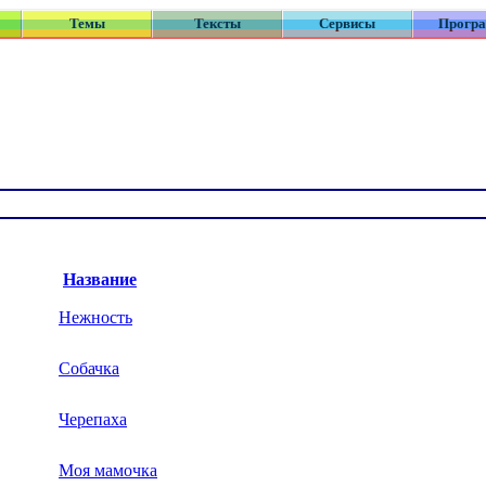
Темы
Тексты
Сервисы
Прогр
Название
Нежность
Собачка
Черепаха
Моя мамочка