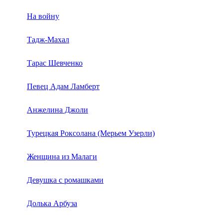
На войну
Тадж-Махал
Тарас Шевченко
Певец Адам Ламберт
Анжелина Джоли
Турецкая Роксолана (Мерьем Узерли)
Женщина из Малаги
Девушка с ромашками
Долька Арбуза