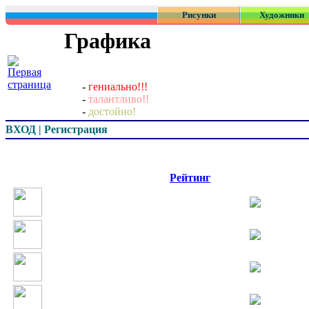
Рисунки
Художники
Графика
-
гениально!!!
-
талантливо!!
-
достойно!
ВХОД | Регистрация
Превью
Рейтинг