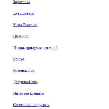
Зарисовка
Дувушка-маг
Коты-Воители
Цилиндр
Птица, придуманная мной
Кошка
Котенок Лея
Девушка-Ночь
Интерьер комнаты
Старинный парусник