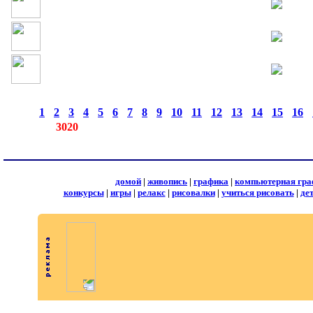
страницы:
◄
·
1
·
2
·
3
·
4
·
5
·
6
·
7
·
8
·
9
·
10
·
11
·
12
·
13
·
14
·
15
·
16
·
записей:
3020
домой
|
живопись
|
графика
|
компьютерная гра
конкурсы
|
игры
|
релакс
|
рисовалки
|
учиться рисовать
|
де