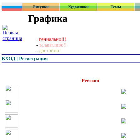
Рисунки
Художники
Темы
Графика
-
гениально!!!
-
талантливо!!
-
достойно!
ВХОД | Регистрация
Превью
Рейтинг