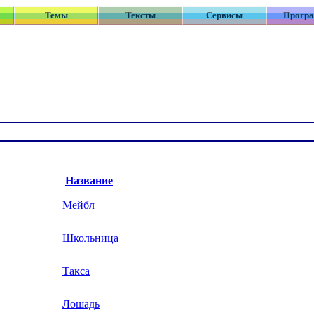
Темы
Тексты
Сервисы
Прогр
Название
Мейбл
Школьница
Такса
Лошадь