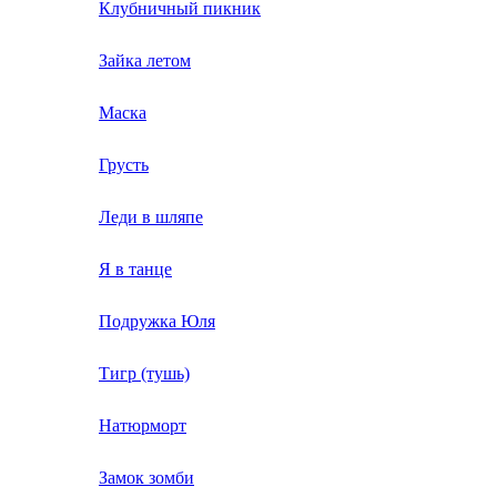
Клубничный пикник
Зайка летом
Маска
Грусть
Леди в шляпе
Я в танце
Подружка Юля
Тигр (тушь)
Натюрморт
Замок зомби