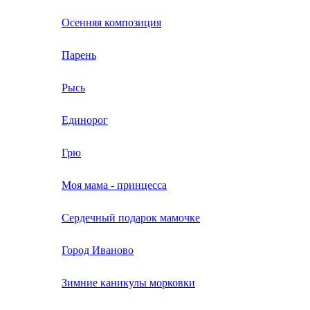
Осенняя композиция
Парень
Рысь
Единорог
Грю
Моя мама - принцесса
Сердечный подарок мамочке
Город Иваново
Зимние каникулы морковки