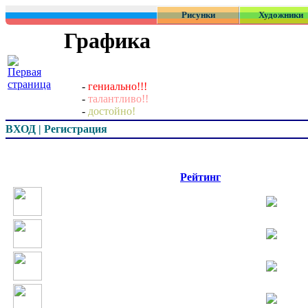
Рисунки
Художники
Графика
-
гениально!!!
-
талантливо!!
-
достойно!
ВХОД | Регистрация
Превью
Рейтинг