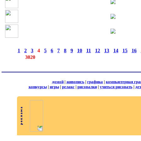
страницы:
◄
·
1
·
2
·
3
·
4
·
5
·
6
·
7
·
8
·
9
·
10
·
11
·
12
·
13
·
14
·
15
·
16
·
записей:
3020
домой
|
живопись
|
графика
|
компьютерная гра
конкурсы
|
игры
|
релакс
|
рисовалки
|
учиться рисовать
|
де