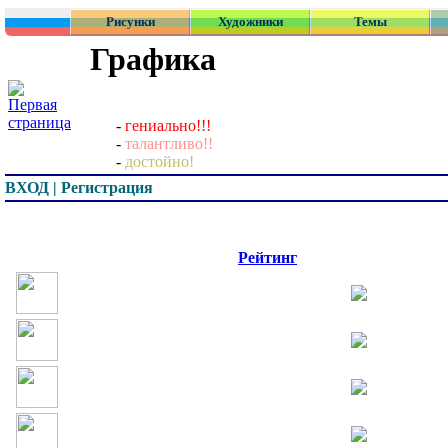
Рисунки
Художники
Темы
Графика
-
гениально!!!
-
талантливо!!
-
достойно!
ВХОД | Регистрация
Превью
Рейтинг