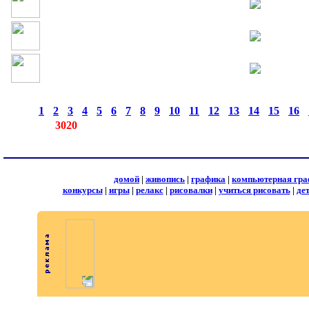
страницы:
◄
·
1
·
2
·
3
·
4
·
5
·
6
·
7
·
8
·
9
·
10
·
11
·
12
·
13
·
14
·
15
·
16
·
записей:
3020
домой
|
живопись
|
графика
|
компьютерная гра
конкурсы
|
игры
|
релакс
|
рисовалки
|
учиться рисовать
|
де