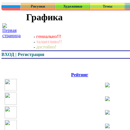
Рисунки
Художники
Темы
Графика
-
гениально!!!
-
талантливо!!
-
достойно!
ВХОД | Регистрация
Превью
Рейтинг