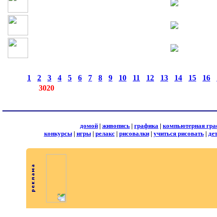
страницы:
◄
·
1
·
2
·
3
·
4
·
5
·
6
·
7
·
8
·
9
·
10
·
11
·
12
·
13
·
14
·
15
·
16
·
записей:
3020
домой
|
живопись
|
графика
|
компьютерная гра
конкурсы
|
игры
|
релакс
|
рисовалки
|
учиться рисовать
|
де