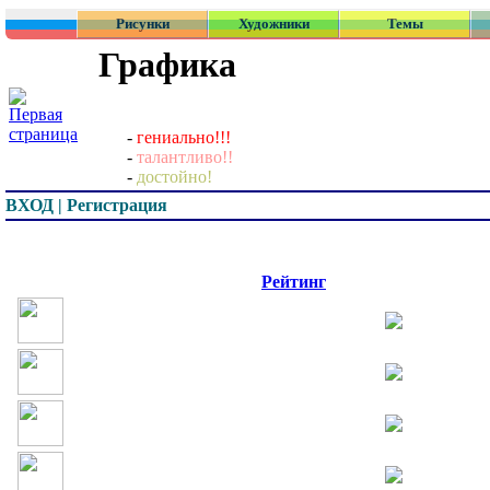
Рисунки
Художники
Темы
Графика
-
гениально!!!
-
талантливо!!
-
достойно!
ВХОД | Регистрация
Превью
Рейтинг