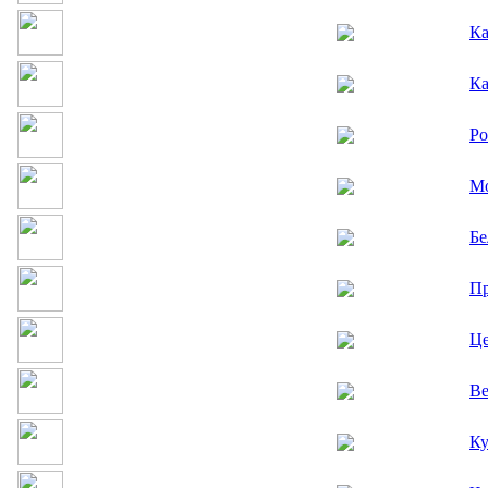
Ка
Ка
Ро
Мо
Бе
Пр
Це
Ве
Ку