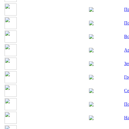
Пр
По
Во
Ар
Зе
Гр
Се
По
Н