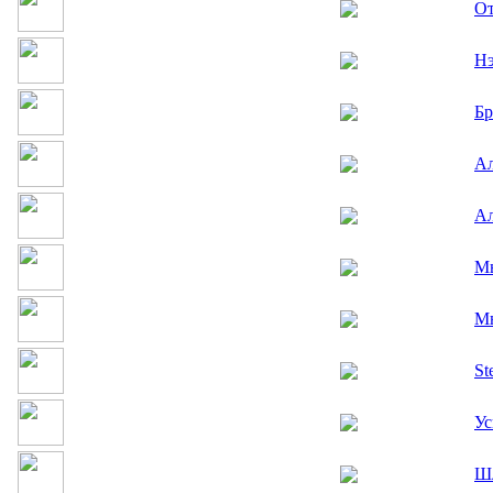
От
Нэ
Бр
Ал
Ал
М
М
St
У
Шл