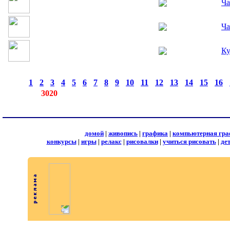
Ча
Ча
К
страницы:
◄
·
1
·
2
·
3
·
4
·
5
·
6
·
7
·
8
·
9
·
10
·
11
·
12
·
13
·
14
·
15
·
16
·
записей:
3020
домой
|
живопись
|
графика
|
компьютерная гра
конкурсы
|
игры
|
релакс
|
рисовалки
|
учиться рисовать
|
де