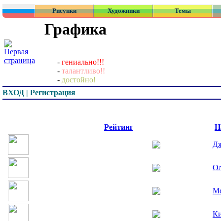
Рисунки
Художники
Темы
Графика
-
гениально!!!
-
талантливо!!
-
достойно!
ВХОД | Регистрация
Превью
Рейтинг
Н
Д
О
Мо
Ки