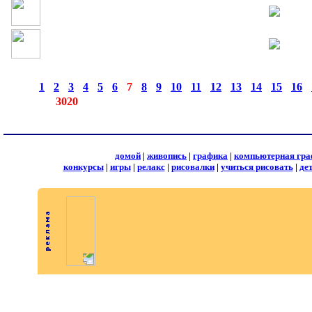
страницы:
◄
·
1
·
2
·
3
·
4
·
5
·
6
·
7
·
8
·
9
·
10
·
11
·
12
·
13
·
14
·
15
·
16
·
записей:
3020
домой
|
живопись
|
графика
|
компьютерная гра
конкурсы
|
игры
|
релакс
|
рисовалки
|
учиться рисовать
|
де