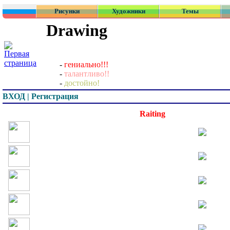
Рисунки
Художники
Темы
Drawing
-
гениально!!!
-
талантливо!!
-
достойно!
ВХОД | Регистрация
Превью
Raiting